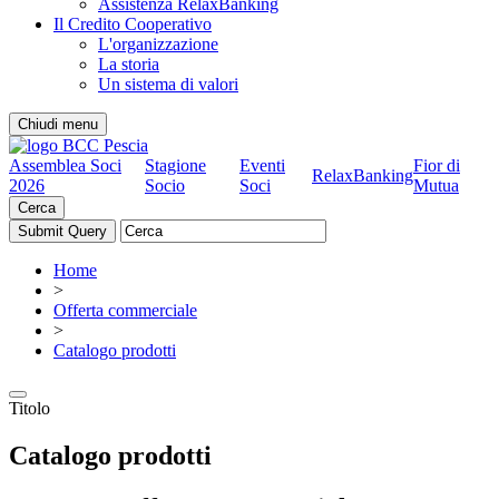
Assistenza RelaxBanking
Il Credito Cooperativo
L'organizzazione
La storia
Un sistema di valori
Chiudi menu
Assemblea Soci
Stagione
Eventi
Fior di
RelaxBanking
2026
Socio
Soci
Mutua
Cerca
Home
>
Offerta commerciale
>
Catalogo prodotti
Titolo
Catalogo prodotti