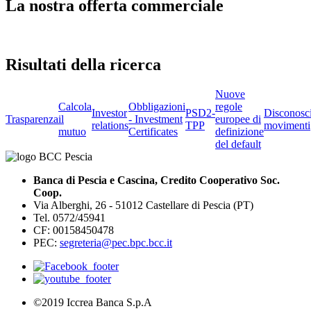
La nostra offerta commerciale
Risultati della ricerca
Nuove
Calcola
Obbligazioni
regole
Investor
PSD2-
Disconosc
Trasparenza
il
- Investment
europee di
relations
TPP
movimenti
mutuo
Certificates
definizione
del default
Banca di Pescia e Cascina, Credito Cooperativo Soc.
Coop.
Via Alberghi, 26 - 51012 Castellare di Pescia (PT)
Tel. 0572/45941
CF: 00158450478
PEC:
segreteria@pec.bpc.bcc.it
©2019 Iccrea Banca S.p.A