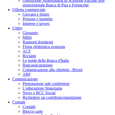
Operazione Straordinaria di Scissione Parziale non
proporzionale Banca di Pisa e Fornacette
Offerta commerciale
Giovani e futuro
Persone e famiglia
Imprese e lavoro
Utility
Glossario
Mifid
Rapporti dormienti
Firma elettronica avanzata
ACF
Reclami
Le guide della Banca d'Italia
Bancassicurazione
Comunicazione alla clientela - Brexit
ABF
Comunicazione
Prenotazione sale conferenze
L'educazione finanziaria
News e BCC Social
Richiedere un contributo/elargizione
Contatti
Contatti
Blocco carte