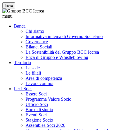
Invia
menu
Banca
Chi siamo
Informativa in tema di Governo Societario
Governance
Bilanci Sociali
La Sostenibilità del Gruppo BCC Iccrea
Etica di Gruppo e Whistleblowing
Territorio
La sede
Le filiali
Area di competenza
Lavora con noi
Per i Soci
Essere Soci
Programma Valore Socio
Ufficio Soci
Borse di studio
Eventi Soci
Stagione Socio
Assemblea Soci 2026