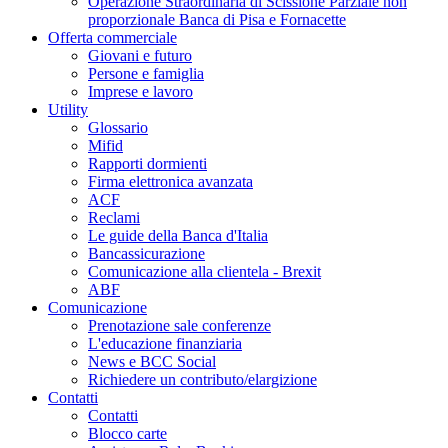
Operazione Straordinaria di Scissione Parziale non
proporzionale Banca di Pisa e Fornacette
Offerta commerciale
Giovani e futuro
Persone e famiglia
Imprese e lavoro
Utility
Glossario
Mifid
Rapporti dormienti
Firma elettronica avanzata
ACF
Reclami
Le guide della Banca d'Italia
Bancassicurazione
Comunicazione alla clientela - Brexit
ABF
Comunicazione
Prenotazione sale conferenze
L'educazione finanziaria
News e BCC Social
Richiedere un contributo/elargizione
Contatti
Contatti
Blocco carte