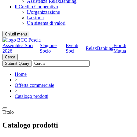
Assistenza RelaxBanking
Il Credito Cooperativo
L'organizzazione
La storia
Un sistema di valori
Chiudi menu
Assemblea Soci
Stagione
Eventi
Fior di
RelaxBanking
2026
Socio
Soci
Mutua
Cerca
Home
>
Offerta commerciale
>
Catalogo prodotti
Titolo
Catalogo prodotti