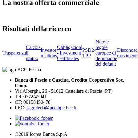
La nostra offerta commerciale
Risultati della ricerca
Nuove
Calcola
Obbligazioni
regole
Investor
PSD2-
Disconosc
Trasparenza
il
- Investment
europee di
relations
TPP
movimenti
mutuo
Certificates
definizione
del default
Banca di Pescia e Cascina, Credito Cooperativo Soc.
Coop.
Via Alberghi, 26 - 51012 Castellare di Pescia (PT)
Tel. 0572/45941
CF: 00158450478
PEC:
segreteria@pec.bpc.bcc.it
©2019 Iccrea Banca S.p.A