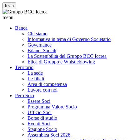
Invia
menu
Banca
Chi siamo
Informativa in tema di Governo Societario
Governance
Bilanci Sociali
La Sostenibilità del Gruppo BCC Iccrea
Etica di Gruppo e Whistleblowing
Territorio
La sede
Le filiali
Area di competenza
Lavora con noi
Per i Soci
Essere Soci
Programma Valore Socio
Ufficio Soci
Borse di studio
Eventi Soci
Stagione Socio
Assemblea Soci 2026