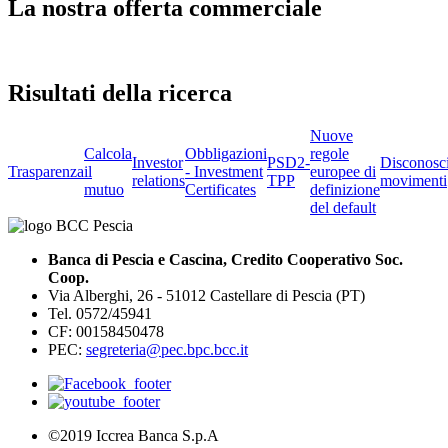
La nostra offerta commerciale
Risultati della ricerca
Nuove
Calcola
Obbligazioni
regole
Investor
PSD2-
Disconosc
Trasparenza
il
- Investment
europee di
relations
TPP
movimenti
mutuo
Certificates
definizione
del default
Banca di Pescia e Cascina, Credito Cooperativo Soc.
Coop.
Via Alberghi, 26 - 51012 Castellare di Pescia (PT)
Tel. 0572/45941
CF: 00158450478
PEC:
segreteria@pec.bpc.bcc.it
©2019 Iccrea Banca S.p.A