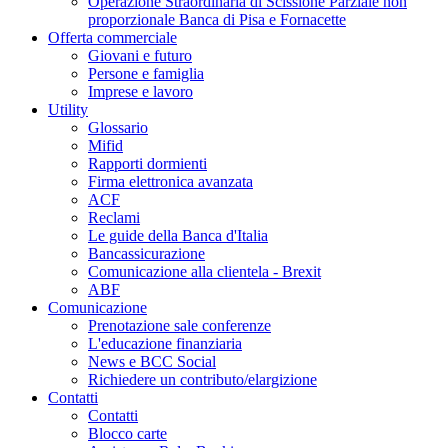
Operazione Straordinaria di Scissione Parziale non
proporzionale Banca di Pisa e Fornacette
Offerta commerciale
Giovani e futuro
Persone e famiglia
Imprese e lavoro
Utility
Glossario
Mifid
Rapporti dormienti
Firma elettronica avanzata
ACF
Reclami
Le guide della Banca d'Italia
Bancassicurazione
Comunicazione alla clientela - Brexit
ABF
Comunicazione
Prenotazione sale conferenze
L'educazione finanziaria
News e BCC Social
Richiedere un contributo/elargizione
Contatti
Contatti
Blocco carte