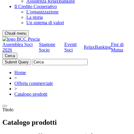
Assistenza RelaxBanking
Il Credito Cooperativo
L'organizzazione
La storia
Un sistema di valori
Chiudi menu
Assemblea Soci
Stagione
Eventi
Fior di
RelaxBanking
2026
Socio
Soci
Mutua
Cerca
Home
>
Offerta commerciale
>
Catalogo prodotti
Titolo
Catalogo prodotti