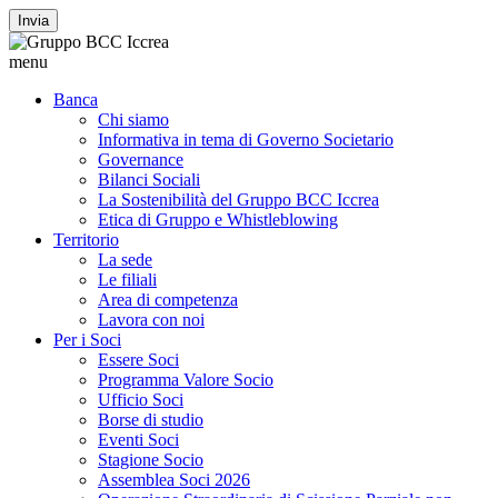
Invia
menu
Banca
Chi siamo
Informativa in tema di Governo Societario
Governance
Bilanci Sociali
La Sostenibilità del Gruppo BCC Iccrea
Etica di Gruppo e Whistleblowing
Territorio
La sede
Le filiali
Area di competenza
Lavora con noi
Per i Soci
Essere Soci
Programma Valore Socio
Ufficio Soci
Borse di studio
Eventi Soci
Stagione Socio
Assemblea Soci 2026