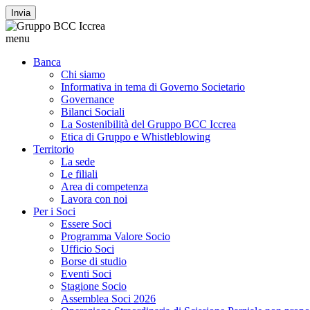
Invia
menu
Banca
Chi siamo
Informativa in tema di Governo Societario
Governance
Bilanci Sociali
La Sostenibilità del Gruppo BCC Iccrea
Etica di Gruppo e Whistleblowing
Territorio
La sede
Le filiali
Area di competenza
Lavora con noi
Per i Soci
Essere Soci
Programma Valore Socio
Ufficio Soci
Borse di studio
Eventi Soci
Stagione Socio
Assemblea Soci 2026