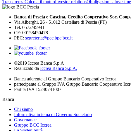
Trasparenza
Calcola il mutuo
Investor relations
Obbligazioni - Investmen
Banca di Pescia e Cascina, Credito Cooperativo Soc. Coop.
Via Alberghi, 26 - 51012 Castellare di Pescia (PT)
Tel. 0572/45941
CF: 00158450478
PEC:
segreteria@pec.bpc.bcc.it
©2019 Iccrea Banca S.p.A
Realizzato da
Iccrea Banca S.p.A.
Banca aderente al Gruppo Bancario Cooperativo Iccrea
partecipante al Gruppo IVA Gruppo Bancario Cooperativo Iccr
Partita IVA 15240741007
Banca
Chi siamo
Informativa in tema di Governo Societario
Governance
Gruppo BCC Iccrea
La Sostenibilità