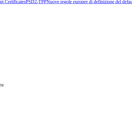
t Certificates
PSD2-TPP
Nuove regole europee di definizione del defau
ea