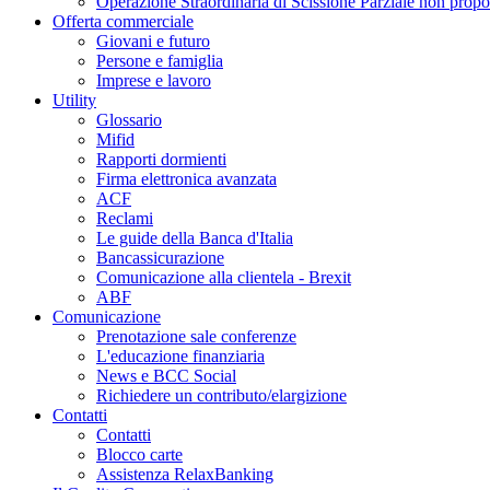
Operazione Straordinaria di Scissione Parziale non propo
Offerta commerciale
Giovani e futuro
Persone e famiglia
Imprese e lavoro
Utility
Glossario
Mifid
Rapporti dormienti
Firma elettronica avanzata
ACF
Reclami
Le guide della Banca d'Italia
Bancassicurazione
Comunicazione alla clientela - Brexit
ABF
Comunicazione
Prenotazione sale conferenze
L'educazione finanziaria
News e BCC Social
Richiedere un contributo/elargizione
Contatti
Contatti
Blocco carte
Assistenza RelaxBanking