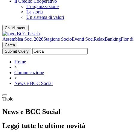
Il Credito Cooperativo
L'organizzazione
La storia
Un sistema di valori
Chiudi menu
Assemblea Soci 2026
Stagione Socio
Eventi Soci
RelaxBanking
Fior d
Cerca
Home
>
Comunicazione
>
News e BCC Social
Titolo
News e BCC Social
Leggi tutte le ultime novità