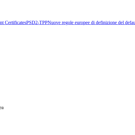
t Certificates
PSD2-TPP
Nuove regole europee di definizione del defau
ea