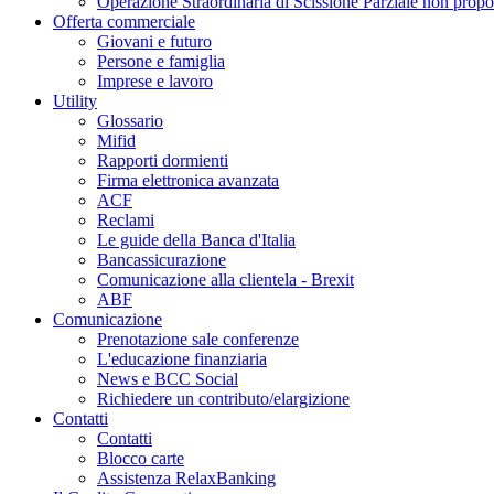
Operazione Straordinaria di Scissione Parziale non propo
Offerta commerciale
Giovani e futuro
Persone e famiglia
Imprese e lavoro
Utility
Glossario
Mifid
Rapporti dormienti
Firma elettronica avanzata
ACF
Reclami
Le guide della Banca d'Italia
Bancassicurazione
Comunicazione alla clientela - Brexit
ABF
Comunicazione
Prenotazione sale conferenze
L'educazione finanziaria
News e BCC Social
Richiedere un contributo/elargizione
Contatti
Contatti
Blocco carte
Assistenza RelaxBanking