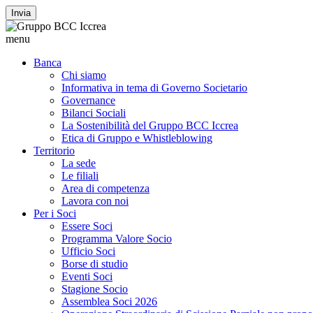
Invia
menu
Banca
Chi siamo
Informativa in tema di Governo Societario
Governance
Bilanci Sociali
La Sostenibilità del Gruppo BCC Iccrea
Etica di Gruppo e Whistleblowing
Territorio
La sede
Le filiali
Area di competenza
Lavora con noi
Per i Soci
Essere Soci
Programma Valore Socio
Ufficio Soci
Borse di studio
Eventi Soci
Stagione Socio
Assemblea Soci 2026