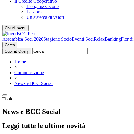
Il Credito Cooperativo
L'organizzazione
La storia
Un sistema di valori
Chiudi menu
Assemblea Soci 2026
Stagione Socio
Eventi Soci
RelaxBanking
Fior d
Cerca
Home
>
Comunicazione
>
News e BCC Social
Titolo
News e BCC Social
Leggi tutte le ultime novità