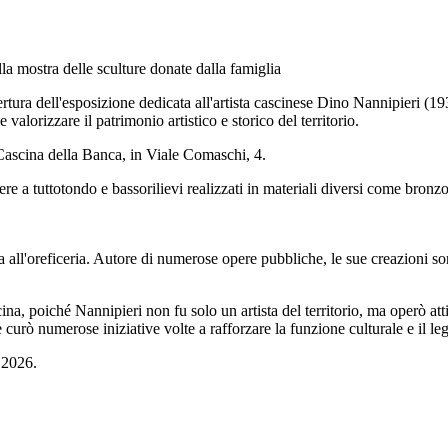
a mostra delle sculture donate dalla famiglia
tura dell'esposizione dedicata all'artista cascinese Dino Nannipieri (1930
alorizzare il patrimonio artistico e storico del territorio.
 Cascina della Banca, in Viale Comaschi, 4.
re a tuttotondo e bassorilievi realizzati in materiali diversi come bronz
a all'oreficeria. Autore di numerose opere pubbliche, le sue creazioni sono
na, poiché Nannipieri non fu solo un artista del territorio, ma operò a
 curò numerose iniziative volte a rafforzare la funzione culturale e il l
o 2026.