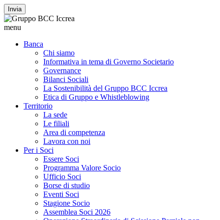
Invia
menu
Banca
Chi siamo
Informativa in tema di Governo Societario
Governance
Bilanci Sociali
La Sostenibilità del Gruppo BCC Iccrea
Etica di Gruppo e Whistleblowing
Territorio
La sede
Le filiali
Area di competenza
Lavora con noi
Per i Soci
Essere Soci
Programma Valore Socio
Ufficio Soci
Borse di studio
Eventi Soci
Stagione Socio
Assemblea Soci 2026