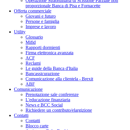
Operazione Straordinaria di Scissione Parziale non
proporzionale Banca di Pisa e Fornacette
Offerta commerciale
Giovani e futuro
Persone e famiglia
Imprese e lavoro
Utility
Glossario
Mifid
Rapporti dormienti
Firma elettronica avanzata
ACF
Reclami
Le guide della Banca d'Italia
Bancassicurazione
Comunicazione alla clientela - Brexit
ABF
Comunicazione
Prenotazione sale conferenze
L'educazione finanziaria
News e BCC Social
Richiedere un contributo/elargizione
Contatti
Contatti
Blocco carte