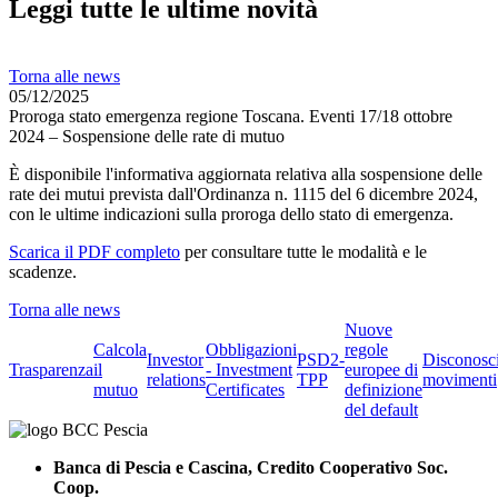
Leggi tutte le ultime novità
Torna alle news
05/12/2025
Proroga stato emergenza regione Toscana. Eventi 17/18 ottobre
2024 – Sospensione delle rate di mutuo
È disponibile l'informativa aggiornata relativa alla sospensione delle
rate dei mutui prevista dall'Ordinanza n. 1115 del 6 dicembre 2024,
con le ultime indicazioni sulla proroga dello stato di emergenza.
Scarica il PDF completo
per consultare tutte le modalità e le
scadenze.
Torna alle news
Nuove
Calcola
Obbligazioni
regole
Investor
PSD2-
Disconosc
Trasparenza
il
- Investment
europee di
relations
TPP
movimenti
mutuo
Certificates
definizione
del default
Banca di Pescia e Cascina, Credito Cooperativo Soc.
Coop.