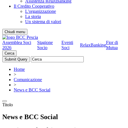
Assistenza RelaxBanking
Il Credito Cooperativo
L'organizzazione
La storia
Un sistema di valori
Chiudi menu
Assemblea Soci
Stagione
Eventi
Fior di
RelaxBanking
2026
Socio
Soci
Mutua
Cerca
Home
>
Comunicazione
>
News e BCC Social
Titolo
News e BCC Social