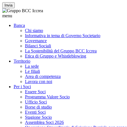
Invia
menu
Banca
Chi siamo
Informativa in tema di Governo Societario
Governance
Bilanci Sociali
La Sostenibilità del Gruppo BCC Iccrea
Etica di Gruppo e Whistleblowing
Territorio
La sede
Le filiali
Area di competenza
Lavora con noi
Per i Soci
Essere Soci
Programma Valore Socio
Ufficio Soci
Borse di studio
Eventi Soci
Stagione Socio
Assemblea Soci 2026