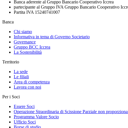
Banca aderente al Gruppo Bancario Cooperativo Iccrea
partecipante al Gruppo IVA Gruppo Bancario Cooperativo Iccr
Partita IVA 15240741007
Banca
Chi siamo
Informativa in tema di Governo Societario
Governance
Gruppo BCC Iccrea
La Sostenibilità
Territorio
La sede
Le filiali
Area di competenza
Lavora con noi
Per i Soci
Essere Soci
Operazione Straordinaria di Scissione Parziale non proporziona
Programma Valore Socio
Ufficio Soci
Borse di studio