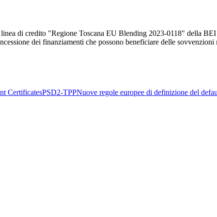
a linea di credito "Regione Toscana EU Blending 2023-0118" della BEI
essione dei finanziamenti che possono beneficiare delle sovvenzioni regi
t Certificates
PSD2-TPP
Nuove regole europee di definizione del defau