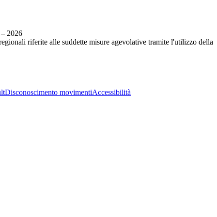
 – 2026
onali riferite alle suddette misure agevolative tramite l'utilizzo della
lt
Disconoscimento movimenti
Accessibilità