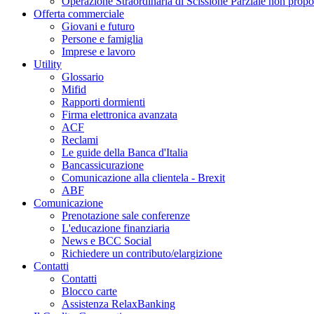
Operazione Straordinaria di Scissione Parziale non propo
Offerta commerciale
Giovani e futuro
Persone e famiglia
Imprese e lavoro
Utility
Glossario
Mifid
Rapporti dormienti
Firma elettronica avanzata
ACF
Reclami
Le guide della Banca d'Italia
Bancassicurazione
Comunicazione alla clientela - Brexit
ABF
Comunicazione
Prenotazione sale conferenze
L'educazione finanziaria
News e BCC Social
Richiedere un contributo/elargizione
Contatti
Contatti
Blocco carte
Assistenza RelaxBanking