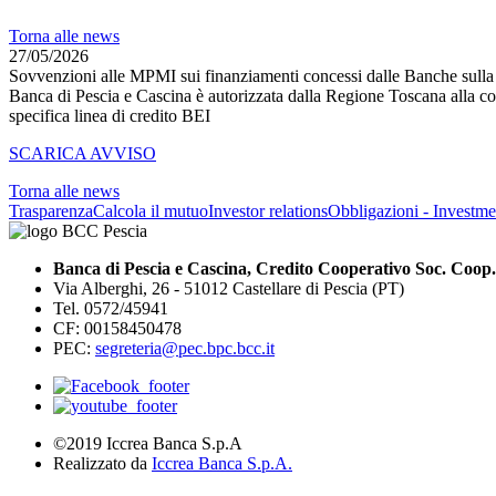
Torna alle news
27/05/2026
Sovvenzioni alle MPMI sui finanziamenti concessi dalle Banche sull
Banca di Pescia e Cascina è autorizzata dalla Regione Toscana alla conc
specifica linea di credito BEI
SCARICA AVVISO
Torna alle news
Trasparenza
Calcola il mutuo
Investor relations
Obbligazioni - Investmen
Banca di Pescia e Cascina, Credito Cooperativo Soc. Coop.
Via Alberghi, 26 - 51012 Castellare di Pescia (PT)
Tel. 0572/45941
CF: 00158450478
PEC:
segreteria@pec.bpc.bcc.it
©2019 Iccrea Banca S.p.A
Realizzato da
Iccrea Banca S.p.A.