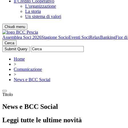
Il Credito Cooperativo
L'organizzazione
La storia
Un sistema di valori
Chiudi menu
Assemblea Soci 2026
Stagione Socio
Eventi Soci
RelaxBanking
Fior d
Cerca
Home
>
Comunicazione
>
News e BCC Social
Titolo
News e BCC Social
Leggi tutte le ultime novità