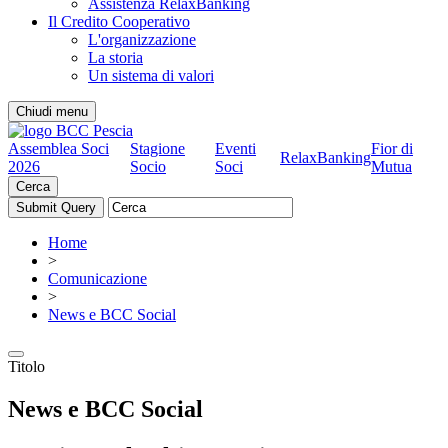
Assistenza RelaxBanking
Il Credito Cooperativo
L'organizzazione
La storia
Un sistema di valori
Chiudi menu
Assemblea Soci
Stagione
Eventi
Fior di
RelaxBanking
2026
Socio
Soci
Mutua
Cerca
Home
>
Comunicazione
>
News e BCC Social
Titolo
News e BCC Social