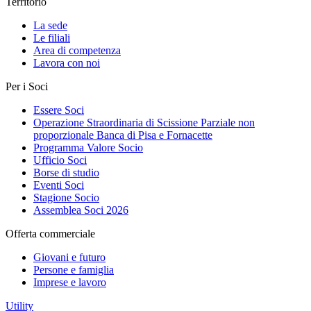
Territorio
La sede
Le filiali
Area di competenza
Lavora con noi
Per i Soci
Essere Soci
Operazione Straordinaria di Scissione Parziale non
proporzionale Banca di Pisa e Fornacette
Programma Valore Socio
Ufficio Soci
Borse di studio
Eventi Soci
Stagione Socio
Assemblea Soci 2026
Offerta commerciale
Giovani e futuro
Persone e famiglia
Imprese e lavoro
Utility