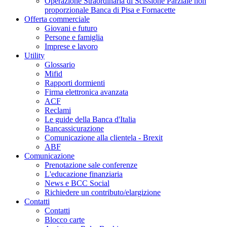
Operazione Straordinaria di Scissione Parziale non
proporzionale Banca di Pisa e Fornacette
Offerta commerciale
Giovani e futuro
Persone e famiglia
Imprese e lavoro
Utility
Glossario
Mifid
Rapporti dormienti
Firma elettronica avanzata
ACF
Reclami
Le guide della Banca d'Italia
Bancassicurazione
Comunicazione alla clientela - Brexit
ABF
Comunicazione
Prenotazione sale conferenze
L'educazione finanziaria
News e BCC Social
Richiedere un contributo/elargizione
Contatti
Contatti
Blocco carte