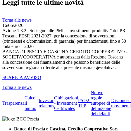
Leggi tutte le ultime novità
Torna alle news
16/06/2026
Azione 1.3.2 “Sostegno alle PMI – Investimenti produttivi” del PR
Toscana FESR 2021-2027, per la concessione di sovvenzioni
(c/interessi e c/commissioni di garanzia) per finanziamenti fino a 50
mila euro – 2026
BANCA DI PESCIA E CASCINA CREDITO COOPERATIVO -
SOCIETA'COOPERATIVA è autorizzata dalla Regione Toscana
alla concessione dei finanziamenti che possono beneficiare delle
sovvenzioni regionali riferite alla presente misura agevolativa.
SCARICA AVVISO
Torna alle news
Nuove
Calcola
Obbligazioni
regole
Investor
PSD2-
Disconosc
Trasparenza
il
- Investment
europee di
relations
TPP
movimenti
mutuo
Certificates
definizione
del default
Banca di Pescia e Cascina, Credito Cooperativo Soc.