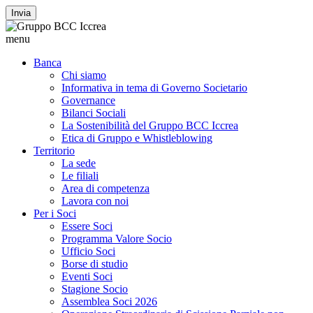
Invia
menu
Banca
Chi siamo
Informativa in tema di Governo Societario
Governance
Bilanci Sociali
La Sostenibilità del Gruppo BCC Iccrea
Etica di Gruppo e Whistleblowing
Territorio
La sede
Le filiali
Area di competenza
Lavora con noi
Per i Soci
Essere Soci
Programma Valore Socio
Ufficio Soci
Borse di studio
Eventi Soci
Stagione Socio
Assemblea Soci 2026