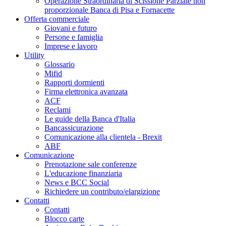
Operazione Straordinaria di Scissione Parziale non
proporzionale Banca di Pisa e Fornacette
Offerta commerciale
Giovani e futuro
Persone e famiglia
Imprese e lavoro
Utility
Glossario
Mifid
Rapporti dormienti
Firma elettronica avanzata
ACF
Reclami
Le guide della Banca d'Italia
Bancassicurazione
Comunicazione alla clientela - Brexit
ABF
Comunicazione
Prenotazione sale conferenze
L'educazione finanziaria
News e BCC Social
Richiedere un contributo/elargizione
Contatti
Contatti
Blocco carte