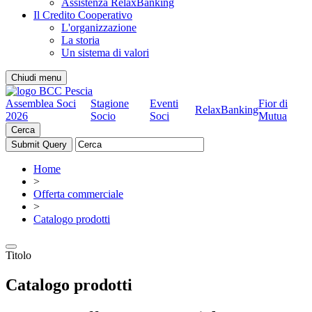
Assistenza RelaxBanking
Il Credito Cooperativo
L'organizzazione
La storia
Un sistema di valori
Chiudi menu
Assemblea Soci
Stagione
Eventi
Fior di
RelaxBanking
2026
Socio
Soci
Mutua
Cerca
Home
>
Offerta commerciale
>
Catalogo prodotti
Titolo
Catalogo prodotti