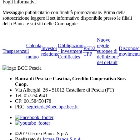
Fogli informativi
Messaggio pubblicitario con finalità promozionale. Prima della
sottoscrizione leggere il set informativo disponibile presso le filiali
della Banca e sui siti delle Compagnie.
Nuove
Calcola
Obbligazioni
regole
Investor
PSD2-
Disconosc
Trasparenza
il
- Investment
europee di
relations
TPP
movimenti
mutuo
Certificates
definizione
del default
Banca di Pescia e Cascina, Credito Cooperativo Soc.
Coop.
Via Alberghi, 26 - 51012 Castellare di Pescia (PT)
Tel. 0572/45941
CF: 00158450478
PEC:
segreteria@pec.bpc.bcc.it
©2019 Iccrea Banca S.p.A
Realizzato da
Iccrea Banca S.p.A.