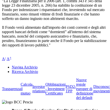
"La Legge Finanziaria per il 2006 (art. 1, commi 343 e 345 della
legge 23 dicembre 2005, n. 266) ha stabilito la costituzione di un
Fondo per indennizzare i risparmiatori che, investendo sul mercato
finanziario, sono rimasti vittime di frodi finanziarie e che hanno
sofferto un danno ingiusto non altrimenti risarcito.
Il Fondo verrà alimentato dall'importo dei conti correnti e degli altri
rapporti bancari definiti come “dormienti” all'interno del sistema
bancario, nonché del comparto assicurativo e finanziario, che,
peraltro, finanzieranno in parte anche il Fondo per la stabilizzazione
dei rapporti di lavoro pubblici."
-
+
A
A
Naviga Archivio
Ricerca Archivio
Nuove
Calcola
Obbligazioni
regole
Investor
PSD2-
Disconosc
Trasparenza
il
- Investment
europee di
relations
TPP
movimenti
mutuo
Certificates
definizione
del default