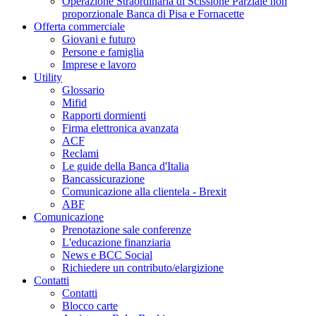
Operazione Straordinaria di Scissione Parziale non
proporzionale Banca di Pisa e Fornacette
Offerta commerciale
Giovani e futuro
Persone e famiglia
Imprese e lavoro
Utility
Glossario
Mifid
Rapporti dormienti
Firma elettronica avanzata
ACF
Reclami
Le guide della Banca d'Italia
Bancassicurazione
Comunicazione alla clientela - Brexit
ABF
Comunicazione
Prenotazione sale conferenze
L'educazione finanziaria
News e BCC Social
Richiedere un contributo/elargizione
Contatti
Contatti
Blocco carte