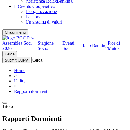
Assistenza RelaxBanking
Il Credito Cooperativo
L'organizzazione
La storia
Un sistema di valori
Chiudi menu
Assemblea Soci
Stagione
Eventi
Fior di
RelaxBanking
2026
Socio
Soci
Mutua
Cerca
Home
>
Utility
>
Rapporti dormienti
Titolo
Rapporti Dormienti