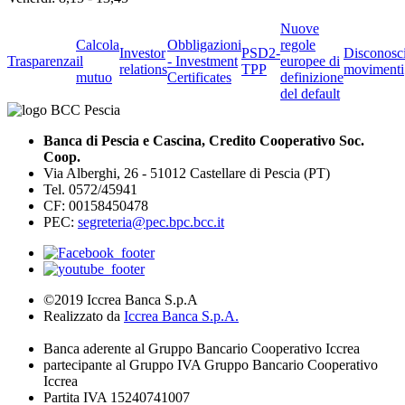
Nuove
Calcola
Obbligazioni
regole
Investor
PSD2-
Disconosc
Trasparenza
il
- Investment
europee di
relations
TPP
movimenti
mutuo
Certificates
definizione
del default
Banca di Pescia e Cascina, Credito Cooperativo Soc.
Coop.
Via Alberghi, 26 - 51012 Castellare di Pescia (PT)
Tel. 0572/45941
CF: 00158450478
PEC:
segreteria@pec.bpc.bcc.it
©2019 Iccrea Banca S.p.A
Realizzato da
Iccrea Banca S.p.A.
Banca aderente al Gruppo Bancario Cooperativo Iccrea
partecipante al Gruppo IVA Gruppo Bancario Cooperativo
Iccrea
Partita IVA 15240741007