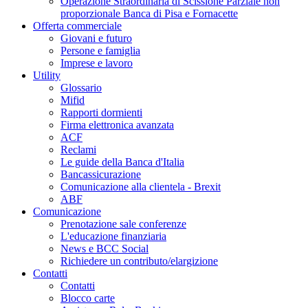
Operazione Straordinaria di Scissione Parziale non
proporzionale Banca di Pisa e Fornacette
Offerta commerciale
Giovani e futuro
Persone e famiglia
Imprese e lavoro
Utility
Glossario
Mifid
Rapporti dormienti
Firma elettronica avanzata
ACF
Reclami
Le guide della Banca d'Italia
Bancassicurazione
Comunicazione alla clientela - Brexit
ABF
Comunicazione
Prenotazione sale conferenze
L'educazione finanziaria
News e BCC Social
Richiedere un contributo/elargizione
Contatti
Contatti
Blocco carte