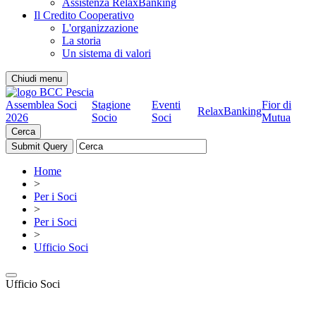
Assistenza RelaxBanking
Il Credito Cooperativo
L'organizzazione
La storia
Un sistema di valori
Chiudi menu
Assemblea Soci
Stagione
Eventi
Fior di
RelaxBanking
2026
Socio
Soci
Mutua
Cerca
Home
>
Per i Soci
>
Per i Soci
>
Ufficio Soci
Ufficio Soci