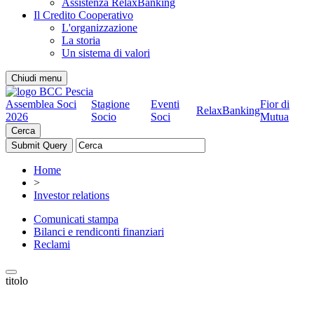
Assistenza RelaxBanking
Il Credito Cooperativo
L'organizzazione
La storia
Un sistema di valori
Chiudi menu
Assemblea Soci
Stagione
Eventi
Fior di
RelaxBanking
2026
Socio
Soci
Mutua
Cerca
Home
>
Investor relations
Comunicati stampa
Bilanci e rendiconti finanziari
Reclami
titolo