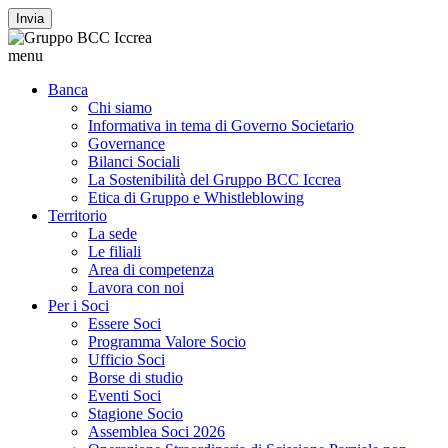
Invia
menu
Banca
Chi siamo
Informativa in tema di Governo Societario
Governance
Bilanci Sociali
La Sostenibilità del Gruppo BCC Iccrea
Etica di Gruppo e Whistleblowing
Territorio
La sede
Le filiali
Area di competenza
Lavora con noi
Per i Soci
Essere Soci
Programma Valore Socio
Ufficio Soci
Borse di studio
Eventi Soci
Stagione Socio
Assemblea Soci 2026