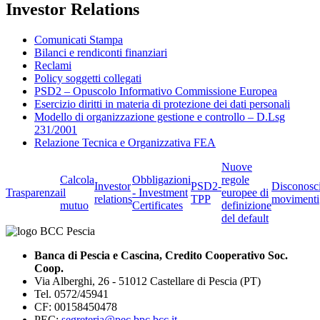
Investor Relations
Comunicati Stampa
Bilanci e rendiconti finanziari
Reclami
Policy soggetti collegati
PSD2 – Opuscolo Informativo Commissione Europea
Esercizio diritti in materia di protezione dei dati personali
Modello di organizzazione gestione e controllo – D.Lsg
231/2001
Relazione Tecnica e Organizzativa FEA
Nuove
Calcola
Obbligazioni
regole
Investor
PSD2-
Disconosc
Trasparenza
il
- Investment
europee di
relations
TPP
movimenti
mutuo
Certificates
definizione
del default
Banca di Pescia e Cascina, Credito Cooperativo Soc.
Coop.
Via Alberghi, 26 - 51012 Castellare di Pescia (PT)
Tel. 0572/45941
CF: 00158450478
PEC:
segreteria@pec.bpc.bcc.it