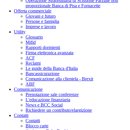
Operazione Straordinaria di Scissione Parziale non
proporzionale Banca di Pisa e Fornacette
Offerta commerciale
Giovani e futuro
Persone e famiglia
Imprese e lavoro
Utility
Glossario
Mifid
Rapporti dormienti
Firma elettronica avanzata
ACF
Reclami
Le guide della Banca d'Italia
Bancassicurazione
Comunicazione alla clientela - Brexit
ABF
Comunicazione
Prenotazione sale conferenze
L'educazione finanziaria
News e BCC Social
Richiedere un contributo/elargizione
Contatti
Contatti
Blocco carte