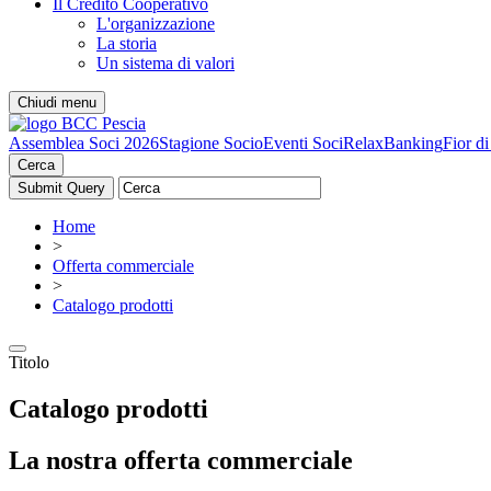
Il Credito Cooperativo
L'organizzazione
La storia
Un sistema di valori
Chiudi menu
Assemblea Soci 2026
Stagione Socio
Eventi Soci
RelaxBanking
Fior d
Cerca
Home
>
Offerta commerciale
>
Catalogo prodotti
Titolo
Catalogo prodotti
La nostra offerta commerciale