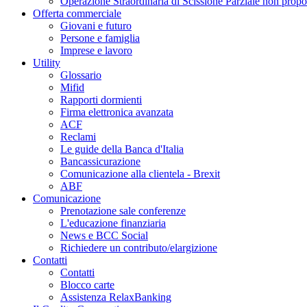
Operazione Straordinaria di Scissione Parziale non propo
Offerta commerciale
Giovani e futuro
Persone e famiglia
Imprese e lavoro
Utility
Glossario
Mifid
Rapporti dormienti
Firma elettronica avanzata
ACF
Reclami
Le guide della Banca d'Italia
Bancassicurazione
Comunicazione alla clientela - Brexit
ABF
Comunicazione
Prenotazione sale conferenze
L'educazione finanziaria
News e BCC Social
Richiedere un contributo/elargizione
Contatti
Contatti
Blocco carte
Assistenza RelaxBanking