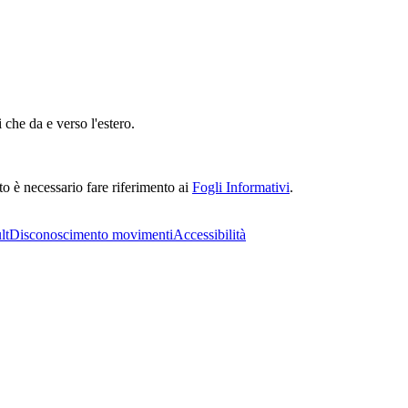
 che da e verso l'estero.
to è necessario fare riferimento ai
Fogli Informativi
.
lt
Disconoscimento movimenti
Accessibilità