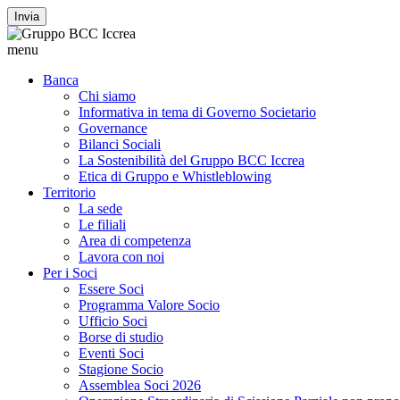
Invia
menu
Banca
Chi siamo
Informativa in tema di Governo Societario
Governance
Bilanci Sociali
La Sostenibilità del Gruppo BCC Iccrea
Etica di Gruppo e Whistleblowing
Territorio
La sede
Le filiali
Area di competenza
Lavora con noi
Per i Soci
Essere Soci
Programma Valore Socio
Ufficio Soci
Borse di studio
Eventi Soci
Stagione Socio
Assemblea Soci 2026