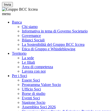
Invia
menu
Banca
Chi siamo
Informativa in tema di Governo Societario
Governance
Bilanci Sociali
La Sostenibilità del Gruppo BCC Iccrea
Etica di Gruppo e Whistleblowing
Territorio
La sede
Le filiali
Area di competenza
Lavora con noi
Per i Soci
Essere Soci
Programma Valore Socio
Ufficio Soci
Borse di studio
Eventi Soci
Stagione Socio
Assemblea Soci 2026