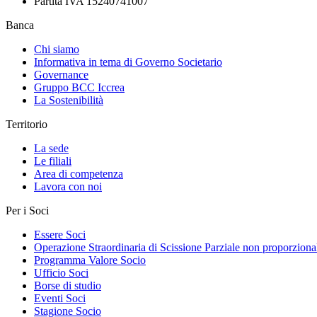
Partita IVA 15240741007
Banca
Chi siamo
Informativa in tema di Governo Societario
Governance
Gruppo BCC Iccrea
La Sostenibilità
Territorio
La sede
Le filiali
Area di competenza
Lavora con noi
Per i Soci
Essere Soci
Operazione Straordinaria di Scissione Parziale non proporziona
Programma Valore Socio
Ufficio Soci
Borse di studio
Eventi Soci
Stagione Socio