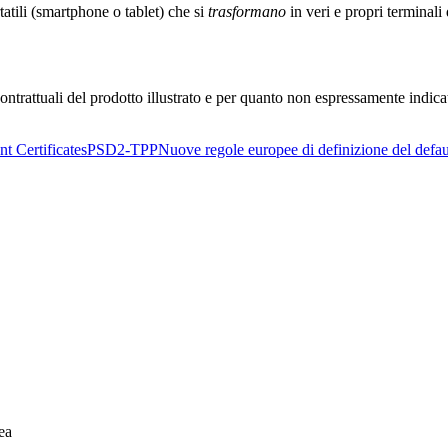
atili (smartphone o tablet) che si
trasformano
in veri e propri terminali
ntrattuali del prodotto illustrato e per quanto non espressamente indica
t Certificates
PSD2-TPP
Nuove regole europee di definizione del defau
ea