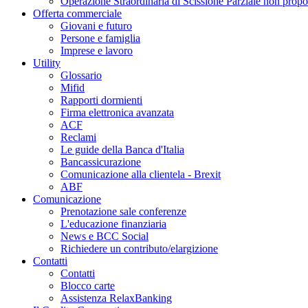
Operazione Straordinaria di Scissione Parziale non propo
Offerta commerciale
Giovani e futuro
Persone e famiglia
Imprese e lavoro
Utility
Glossario
Mifid
Rapporti dormienti
Firma elettronica avanzata
ACF
Reclami
Le guide della Banca d'Italia
Bancassicurazione
Comunicazione alla clientela - Brexit
ABF
Comunicazione
Prenotazione sale conferenze
L'educazione finanziaria
News e BCC Social
Richiedere un contributo/elargizione
Contatti
Contatti
Blocco carte
Assistenza RelaxBanking