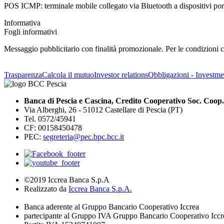
POS ICMP: terminale mobile collegato via Bluetooth a dispositivi port
Informativa
Fogli informativi
Messaggio pubblicitario con finalità promozionale. Per le condizioni co
Trasparenza
Calcola il mutuo
Investor relations
Obbligazioni - Investmen
Banca di Pescia e Cascina, Credito Cooperativo Soc. Coop.
Via Alberghi, 26 - 51012 Castellare di Pescia (PT)
Tel. 0572/45941
CF: 00158450478
PEC:
segreteria@pec.bpc.bcc.it
©2019 Iccrea Banca S.p.A
Realizzato da
Iccrea Banca S.p.A.
Banca aderente al Gruppo Bancario Cooperativo Iccrea
partecipante al Gruppo IVA Gruppo Bancario Cooperativo Iccr