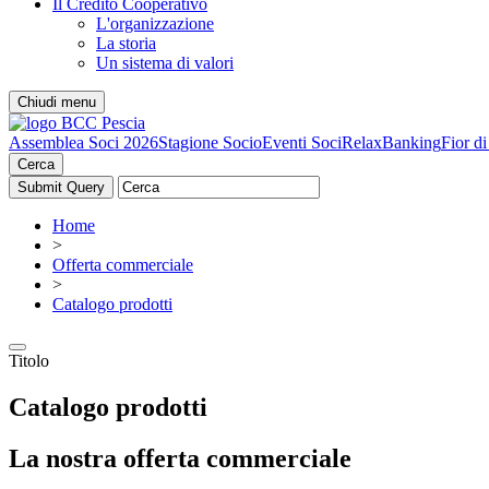
Il Credito Cooperativo
L'organizzazione
La storia
Un sistema di valori
Chiudi menu
Assemblea Soci 2026
Stagione Socio
Eventi Soci
RelaxBanking
Fior d
Cerca
Home
>
Offerta commerciale
>
Catalogo prodotti
Titolo
Catalogo prodotti
La nostra offerta commerciale