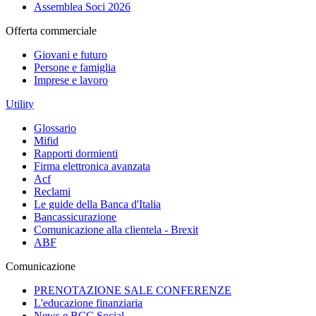
Assemblea Soci 2026
Offerta commerciale
Giovani e futuro
Persone e famiglia
Imprese e lavoro
Utility
Glossario
Mifid
Rapporti dormienti
Firma elettronica avanzata
Acf
Reclami
Le guide della Banca d'Italia
Bancassicurazione
Comunicazione alla clientela - Brexit
ABF
Comunicazione
PRENOTAZIONE SALE CONFERENZE
L'educazione finanziaria
News e BCC Social