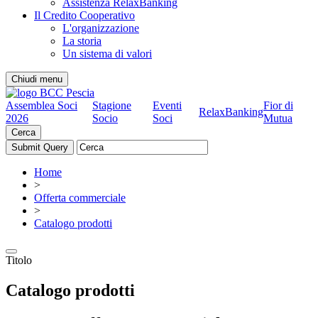
Assistenza RelaxBanking
Il Credito Cooperativo
L'organizzazione
La storia
Un sistema di valori
Chiudi menu
Assemblea Soci
Stagione
Eventi
Fior di
RelaxBanking
2026
Socio
Soci
Mutua
Cerca
Home
>
Offerta commerciale
>
Catalogo prodotti
Titolo
Catalogo prodotti