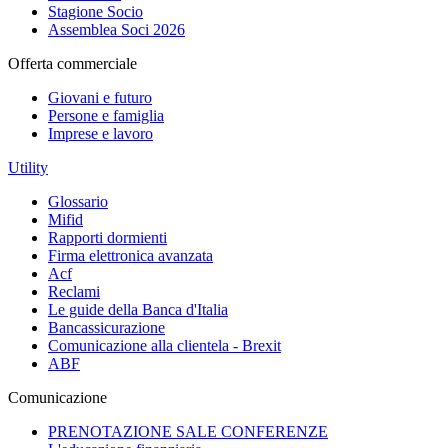
Stagione Socio
Assemblea Soci 2026
Offerta commerciale
Giovani e futuro
Persone e famiglia
Imprese e lavoro
Utility
Glossario
Mifid
Rapporti dormienti
Firma elettronica avanzata
Acf
Reclami
Le guide della Banca d'Italia
Bancassicurazione
Comunicazione alla clientela - Brexit
ABF
Comunicazione
PRENOTAZIONE SALE CONFERENZE