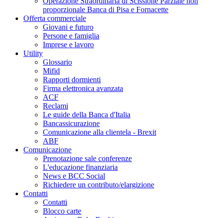
Operazione Straordinaria di Scissione Parziale non
proporzionale Banca di Pisa e Fornacette
Offerta commerciale
Giovani e futuro
Persone e famiglia
Imprese e lavoro
Utility
Glossario
Mifid
Rapporti dormienti
Firma elettronica avanzata
ACF
Reclami
Le guide della Banca d'Italia
Bancassicurazione
Comunicazione alla clientela - Brexit
ABF
Comunicazione
Prenotazione sale conferenze
L'educazione finanziaria
News e BCC Social
Richiedere un contributo/elargizione
Contatti
Contatti
Blocco carte