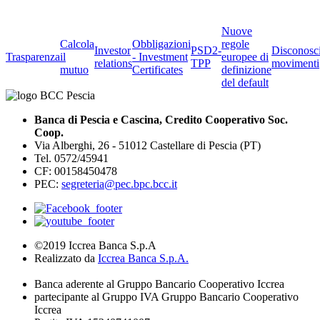
Nuove
Calcola
Obbligazioni
regole
Investor
PSD2-
Disconosc
Trasparenza
il
- Investment
europee di
relations
TPP
movimenti
mutuo
Certificates
definizione
del default
Banca di Pescia e Cascina, Credito Cooperativo Soc.
Coop.
Via Alberghi, 26 - 51012 Castellare di Pescia (PT)
Tel. 0572/45941
CF: 00158450478
PEC:
segreteria@pec.bpc.bcc.it
©2019 Iccrea Banca S.p.A
Realizzato da
Iccrea Banca S.p.A.
Banca aderente al Gruppo Bancario Cooperativo Iccrea
partecipante al Gruppo IVA Gruppo Bancario Cooperativo
Iccrea