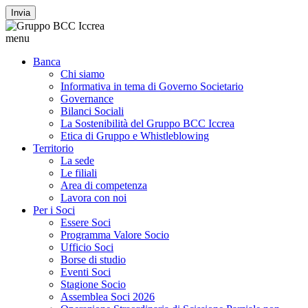
Invia
menu
Banca
Chi siamo
Informativa in tema di Governo Societario
Governance
Bilanci Sociali
La Sostenibilità del Gruppo BCC Iccrea
Etica di Gruppo e Whistleblowing
Territorio
La sede
Le filiali
Area di competenza
Lavora con noi
Per i Soci
Essere Soci
Programma Valore Socio
Ufficio Soci
Borse di studio
Eventi Soci
Stagione Socio
Assemblea Soci 2026