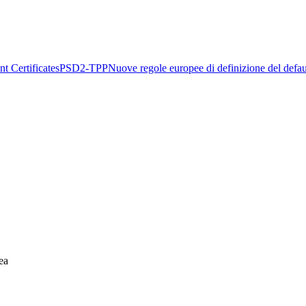
t Certificates
PSD2-TPP
Nuove regole europee di definizione del defau
ea