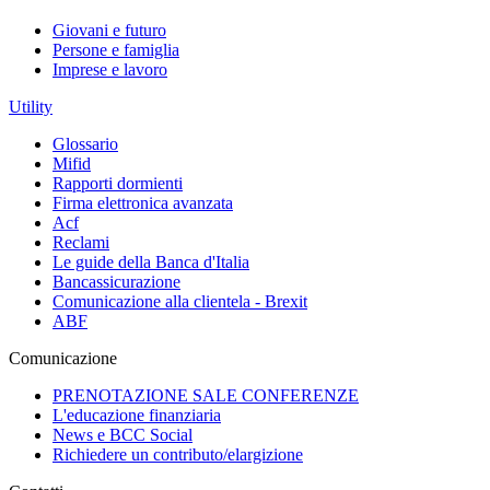
Giovani e futuro
Persone e famiglia
Imprese e lavoro
Utility
Glossario
Mifid
Rapporti dormienti
Firma elettronica avanzata
Acf
Reclami
Le guide della Banca d'Italia
Bancassicurazione
Comunicazione alla clientela - Brexit
ABF
Comunicazione
PRENOTAZIONE SALE CONFERENZE
L'educazione finanziaria
News e BCC Social
Richiedere un contributo/elargizione