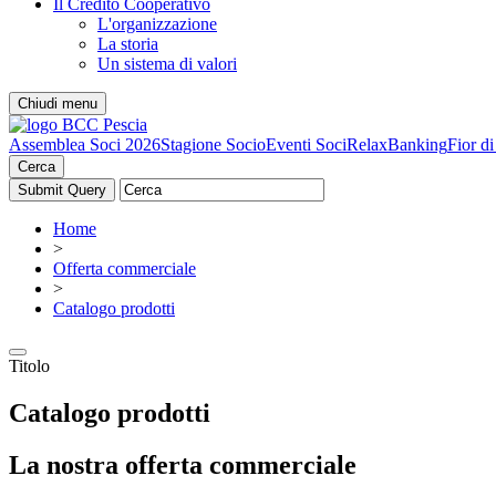
Il Credito Cooperativo
L'organizzazione
La storia
Un sistema di valori
Chiudi menu
Assemblea Soci 2026
Stagione Socio
Eventi Soci
RelaxBanking
Fior d
Cerca
Home
>
Offerta commerciale
>
Catalogo prodotti
Titolo
Catalogo prodotti
La nostra offerta commerciale