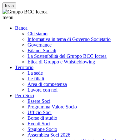
Invia
menu
Banca
Chi siamo
Informativa in tema di Governo Societario
Governance
Bilanci Sociali
La Sostenibilità del Gruppo BCC Iccrea
Etica di Gruppo e Whistleblowing
Territorio
La sede
Le filiali
Area di competenza
Lavora con noi
Per i Soci
Essere Soci
Programma Valore Socio
Ufficio Soci
Borse di studio
Eventi Soci
Stagione Socio
Assemblea Soci 2026