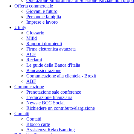
Operazione Straordinaria di Scissione Parziale non propo
Offerta commerciale
Giovani e futuro
Persone e famiglia
Imprese e lavoro
Utility
Glossario
Mifid
Rapporti dormienti
Firma elettronica avanzata
ACF
Reclami
Le guide della Banca d'Italia
Bancassicurazione
Comunicazione alla clientela - Brexit
ABF
Comunicazione
Prenotazione sale conferenze
L'educazione finanziaria
News e BCC Social
Richiedere un contributo/elargizione
Contatti
Contatti
Blocco carte
Assistenza RelaxBanking