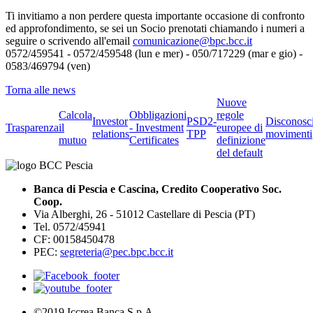
Ti invitiamo a non perdere questa importante occasione di confronto
ed approfondimento, se sei un Socio prenotati chiamando i numeri a
seguire o scrivendo all'email
comunicazione@bpc.bcc.it
0572/459541 - 0572/459548 (lun e mer) - 050/717229 (mar e gio) -
0583/469794 (ven)
Torna alle news
Nuove
Calcola
Obbligazioni
regole
Investor
PSD2-
Disconosc
Trasparenza
il
- Investment
europee di
relations
TPP
movimenti
mutuo
Certificates
definizione
del default
Banca di Pescia e Cascina, Credito Cooperativo Soc.
Coop.
Via Alberghi, 26 - 51012 Castellare di Pescia (PT)
Tel. 0572/45941
CF: 00158450478
PEC:
segreteria@pec.bpc.bcc.it
©2019 Iccrea Banca S.p.A