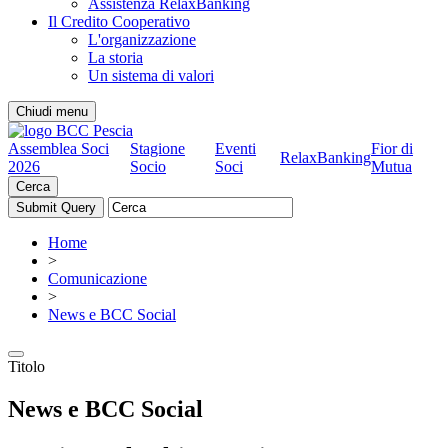
Assistenza RelaxBanking
Il Credito Cooperativo
L'organizzazione
La storia
Un sistema di valori
Chiudi menu
Assemblea Soci
Stagione
Eventi
Fior di
RelaxBanking
2026
Socio
Soci
Mutua
Cerca
Home
>
Comunicazione
>
News e BCC Social
Titolo
News e BCC Social