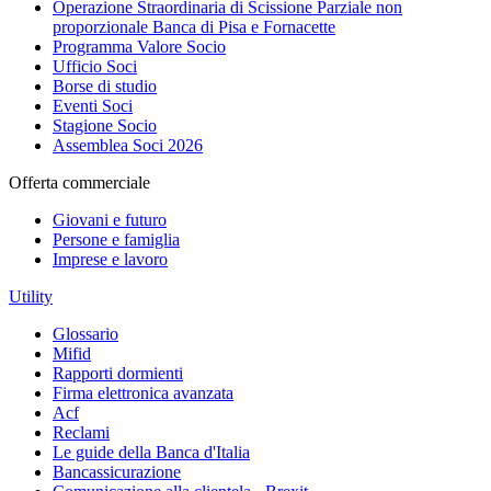
Operazione Straordinaria di Scissione Parziale non
proporzionale Banca di Pisa e Fornacette
Programma Valore Socio
Ufficio Soci
Borse di studio
Eventi Soci
Stagione Socio
Assemblea Soci 2026
Offerta commerciale
Giovani e futuro
Persone e famiglia
Imprese e lavoro
Utility
Glossario
Mifid
Rapporti dormienti
Firma elettronica avanzata
Acf
Reclami
Le guide della Banca d'Italia
Bancassicurazione