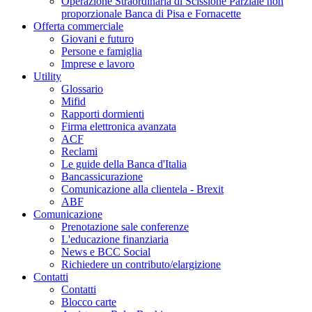
Operazione Straordinaria di Scissione Parziale non
proporzionale Banca di Pisa e Fornacette
Offerta commerciale
Giovani e futuro
Persone e famiglia
Imprese e lavoro
Utility
Glossario
Mifid
Rapporti dormienti
Firma elettronica avanzata
ACF
Reclami
Le guide della Banca d'Italia
Bancassicurazione
Comunicazione alla clientela - Brexit
ABF
Comunicazione
Prenotazione sale conferenze
L'educazione finanziaria
News e BCC Social
Richiedere un contributo/elargizione
Contatti
Contatti
Blocco carte