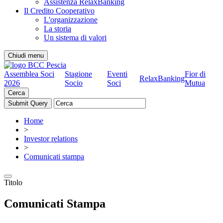
Assistenza RelaxBanking
Il Credito Cooperativo
L'organizzazione
La storia
Un sistema di valori
Chiudi menu
Assemblea Soci
Stagione
Eventi
Fior di
RelaxBanking
2026
Socio
Soci
Mutua
Cerca
Home
>
Investor relations
>
Comunicati stampa
Titolo
Comunicati Stampa