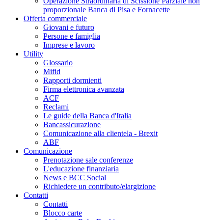
Operazione Straordinaria di Scissione Parziale non
proporzionale Banca di Pisa e Fornacette
Offerta commerciale
Giovani e futuro
Persone e famiglia
Imprese e lavoro
Utility
Glossario
Mifid
Rapporti dormienti
Firma elettronica avanzata
ACF
Reclami
Le guide della Banca d'Italia
Bancassicurazione
Comunicazione alla clientela - Brexit
ABF
Comunicazione
Prenotazione sale conferenze
L'educazione finanziaria
News e BCC Social
Richiedere un contributo/elargizione
Contatti
Contatti
Blocco carte