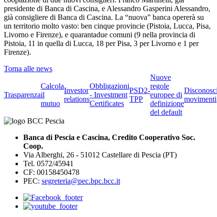
presidente di Banca di Cascina, e Alessandro Gasperini Alessandro,
già consigliere di Banca di Cascina. La “nuova” banca opererà su
un territorio molto vasto: ben cinque provincie (Pistoia, Lucca, Pisa,
Livorno e Firenze), e quarantadue comuni (9 nella provincia di
Pistoia, 11 in quella di Lucca, 18 per Pisa, 3 per Livorno e 1 per
Firenze).
Torna alle news
Nuove
Calcola
Obbligazioni
regole
Investor
PSD2-
Disconosc
Trasparenza
il
- Investment
europee di
relations
TPP
movimenti
mutuo
Certificates
definizione
del default
Banca di Pescia e Cascina, Credito Cooperativo Soc.
Coop.
Via Alberghi, 26 - 51012 Castellare di Pescia (PT)
Tel. 0572/45941
CF: 00158450478
PEC:
segreteria@pec.bpc.bcc.it