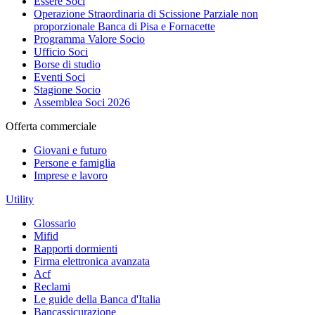
Essere Soci
Operazione Straordinaria di Scissione Parziale non
proporzionale Banca di Pisa e Fornacette
Programma Valore Socio
Ufficio Soci
Borse di studio
Eventi Soci
Stagione Socio
Assemblea Soci 2026
Offerta commerciale
Giovani e futuro
Persone e famiglia
Imprese e lavoro
Utility
Glossario
Mifid
Rapporti dormienti
Firma elettronica avanzata
Acf
Reclami
Le guide della Banca d'Italia
Bancassicurazione