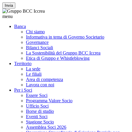
Invia
menu
Banca
Chi siamo
Informativa in tema di Governo Societario
Governance
Bilanci Sociali
La Sostenibilità del Gruppo BCC Iccrea
Etica di Gruppo e Whistleblowing
Territorio
La sede
Le filiali
Area di competenza
Lavora con noi
Per i Soci
Essere Soci
Programma Valore Socio
Ufficio Soci
Borse di studio
Eventi Soci
Stagione Socio
Assemblea Soci 2026