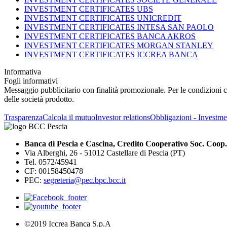
INVESTMENT CERTIFICATES UBS
INVESTMENT CERTIFICATES UNICREDIT
INVESTMENT CERTIFICATES INTESA SAN PAOLO
INVESTMENT CERTIFICATES BANCA AKROS
INVESTMENT CERTIFICATES MORGAN STANLEY
INVESTMENT CERTIFICATES ICCREA BANCA
Informativa
Fogli informativi
Messaggio pubblicitario con finalità promozionale. Per le condizioni con
delle società prodotto.
Trasparenza
Calcola il mutuo
Investor relations
Obbligazioni - Investmen
Banca di Pescia e Cascina, Credito Cooperativo Soc. Coop.
Via Alberghi, 26 - 51012 Castellare di Pescia (PT)
Tel. 0572/45941
CF: 00158450478
PEC:
segreteria@pec.bpc.bcc.it
©2019 Iccrea Banca S.p.A