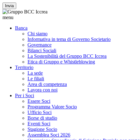
Invia
menu
Banca
Chi siamo
Informativa in tema di Governo Societario
Governance
Bilanci Sociali
La Sostenibilità del Gruppo BCC Iccrea
Etica di Gruppo e Whistleblowing
Territorio
La sede
Le filiali
Area di competenza
Lavora con noi
Per i Soci
Essere Soci
Programma Valore Socio
Ufficio Soci
Borse di studio
Eventi Soci
Stagione Socio
Assemblea Soci 2026