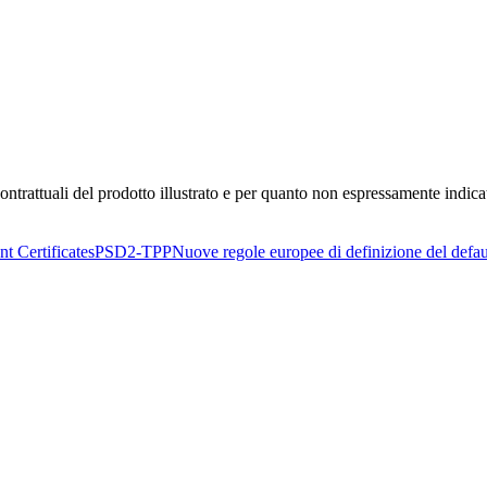
trattuali del prodotto illustrato e per quanto non espressamente indicato 
t Certificates
PSD2-TPP
Nuove regole europee di definizione del defau