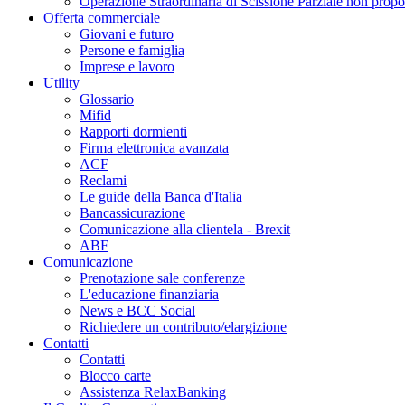
Operazione Straordinaria di Scissione Parziale non propo
Offerta commerciale
Giovani e futuro
Persone e famiglia
Imprese e lavoro
Utility
Glossario
Mifid
Rapporti dormienti
Firma elettronica avanzata
ACF
Reclami
Le guide della Banca d'Italia
Bancassicurazione
Comunicazione alla clientela - Brexit
ABF
Comunicazione
Prenotazione sale conferenze
L'educazione finanziaria
News e BCC Social
Richiedere un contributo/elargizione
Contatti
Contatti
Blocco carte
Assistenza RelaxBanking