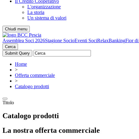
Il Credito Cooperativo
L'organizzazione
La storia
Un sistema di valori
Chiudi menu
Assemblea Soci 2026
Stagione Socio
Eventi Soci
RelaxBanking
Fior d
Cerca
Home
>
Offerta commerciale
>
Catalogo prodotti
Titolo
Catalogo prodotti
La nostra offerta commerciale