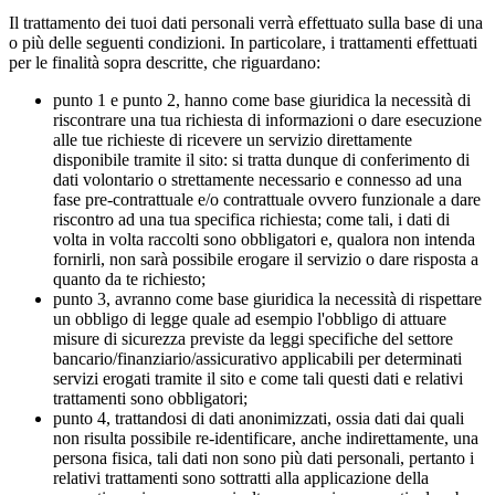
Il trattamento dei tuoi dati personali verrà effettuato sulla base di una
o più delle seguenti condizioni. In particolare, i trattamenti effettuati
per le finalità sopra descritte, che riguardano:
punto 1 e punto 2, hanno come base giuridica la necessità di
riscontrare una tua richiesta di informazioni o dare esecuzione
alle tue richieste di ricevere un servizio direttamente
disponibile tramite il sito: si tratta dunque di conferimento di
dati volontario o strettamente necessario e connesso ad una
fase pre-contrattuale e/o contrattuale ovvero funzionale a dare
riscontro ad una tua specifica richiesta; come tali, i dati di
volta in volta raccolti sono obbligatori e, qualora non intenda
fornirli, non sarà possibile erogare il servizio o dare risposta a
quanto da te richiesto;
punto 3, avranno come base giuridica la necessità di rispettare
un obbligo di legge quale ad esempio l'obbligo di attuare
misure di sicurezza previste da leggi specifiche del settore
bancario/finanziario/assicurativo applicabili per determinati
servizi erogati tramite il sito e come tali questi dati e relativi
trattamenti sono obbligatori;
punto 4, trattandosi di dati anonimizzati, ossia dati dai quali
non risulta possibile re-identificare, anche indirettamente, una
persona fisica, tali dati non sono più dati personali, pertanto i
relativi trattamenti sono sottratti alla applicazione della