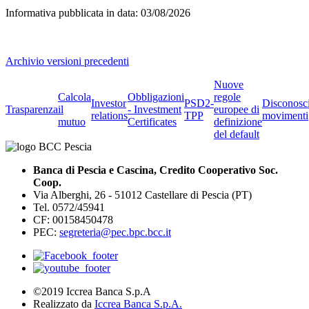
Informativa pubblicata in data:
03/08/2026
Archivio versioni precedenti
Nuove
Calcola
Obbligazioni
regole
Investor
PSD2-
Disconosc
Trasparenza
il
- Investment
europee di
relations
TPP
movimenti
mutuo
Certificates
definizione
del default
Banca di Pescia e Cascina, Credito Cooperativo Soc.
Coop.
Via Alberghi, 26 - 51012 Castellare di Pescia (PT)
Tel. 0572/45941
CF: 00158450478
PEC:
segreteria@pec.bpc.bcc.it
©2019 Iccrea Banca S.p.A
Realizzato da
Iccrea Banca S.p.A.