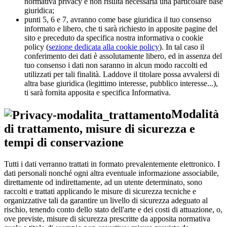
normativa privacy e non risulta necessaria una particolare base
giuridica;
punti 5, 6 e 7, avranno come base giuridica il tuo consenso
informato e libero, che ti sarà richiesto in apposite pagine del
sito e preceduto da specifica nostra informativa o cookie
policy (
sezione dedicata alla cookie policy
). In tal caso il
conferimento dei dati è assolutamente libero, ed in assenza del
tuo consenso i dati non saranno in alcun modo raccolti ed
utilizzati per tali finalità. Laddove il titolare possa avvalersi di
altra base giuridica (legittimo interesse, pubblico interesse...),
ti sarà fornita apposita e specifica Informativa.
Modalità
di trattamento, misure di sicurezza e
tempi di conservazione
Tutti i dati verranno trattati in formato prevalentemente elettronico. I
dati personali nonché ogni altra eventuale informazione associabile,
direttamente od indirettamente, ad un utente determinato, sono
raccolti e trattati applicando le misure di sicurezza tecniche e
organizzative tali da garantire un livello di sicurezza adeguato al
rischio, tenendo conto dello stato dell'arte e dei costi di attuazione, o,
ove previste, misure di sicurezza prescritte da apposita normativa