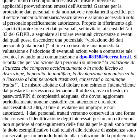
quale a titolo di esempio non esaustivo: misure previste da
applicabili provvedimenti emessi dell'Autorità Garante per la
protezione dati personali o da normative e regolamenti specifici per
il settore bancario/finanziario/assicurativo e saranno accessibili solo
al personale specificamente autorizzato. Proprio in riferimento agli
aspetti di protezione dei dati personali, sei invitato, ai sensi dell’art.
33 del GDPR, a segnalare al titolare eventuali circostanze o eventi
dai quali possa discendere una potenziale “violazione dei dati
personali (data breach)" al fine di consentire una immediata
valutazione e l’adozione di eventuali azioni volte a contrastare tale
evento, inviando una comunicazione a
dpo.08358@iccrea.bcc.it
. Si
ricorda che per violazione dati personali si intende "
la violazione di
sicurezza che comporta accidentalmente o in modo illecito la
distruzione, la perdita, la modifica, la divulgazione non autorizzata
o l'accesso ai dati personali trasmessi, conservati o comunque
trattati
". Le misure adottate dal titolare non esimono l'utente/cliente
dal prestare la necessaria attenzione all’utilizzo, ove richiesto, di
password/PIN di complessità adeguata, che dovrai aggiornare
periodicamente nonché custodire con attenzione e rendere
inaccessibili ad altri, al fine di evitarne usi impropri e non
autorizzati. I dati personali trattati verranno conservati in una forma
che consenta l'identificazione degli interessati per un arco di tempo
non superiore al conseguimento delle finalità per le quali sono trattati
(a titolo esemplificativo i dati relativi alle richieste di assistenza sono
conservati per un periodo limitato alla risoluzione della problematica