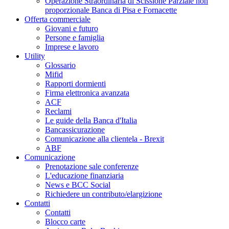
Operazione Straordinaria di Scissione Parziale non
proporzionale Banca di Pisa e Fornacette
Offerta commerciale
Giovani e futuro
Persone e famiglia
Imprese e lavoro
Utility
Glossario
Mifid
Rapporti dormienti
Firma elettronica avanzata
ACF
Reclami
Le guide della Banca d'Italia
Bancassicurazione
Comunicazione alla clientela - Brexit
ABF
Comunicazione
Prenotazione sale conferenze
L'educazione finanziaria
News e BCC Social
Richiedere un contributo/elargizione
Contatti
Contatti
Blocco carte