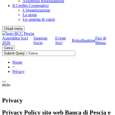
Assistenza RelaxBanking
Il Credito Cooperativo
L'organizzazione
La storia
Un sistema di valori
Chiudi menu
Assemblea Soci
Stagione
Eventi
Fior di
RelaxBanking
2026
Socio
Soci
Mutua
Cerca
Home
>
Privacy
titolo
Privacy
Privacy Policy sito web Banca di Pescia e