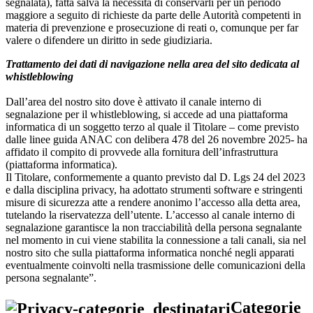
segnalata), fatta salva la necessità di conservarli per un periodo
maggiore a seguito di richieste da parte delle Autorità competenti in
materia di prevenzione e prosecuzione di reati o, comunque per far
valere o difendere un diritto in sede giudiziaria.
Trattamento dei dati di navigazione nella area del sito dedicata al
whistleblowing
Dall’area del nostro sito dove è attivato il canale interno di
segnalazione per il whistleblowing, si accede ad una piattaforma
informatica di un soggetto terzo al quale il Titolare – come previsto
dalle linee guida ANAC con delibera 478 del 26 novembre 2025- ha
affidato il compito di provvede alla fornitura dell’infrastruttura
(piattaforma informatica).
Il Titolare, conformemente a quanto previsto dal D. Lgs 24 del 2023
e dalla disciplina privacy, ha adottato strumenti software e stringenti
misure di sicurezza atte a rendere anonimo l’accesso alla detta area,
tutelando la riservatezza dell’utente. L’accesso al canale interno di
segnalazione garantisce la non tracciabilità della persona segnalante
nel momento in cui viene stabilita la connessione a tali canali, sia nel
nostro sito che sulla piattaforma informatica nonché negli apparati
eventualmente coinvolti nella trasmissione delle comunicazioni della
persona segnalante”.
Categorie