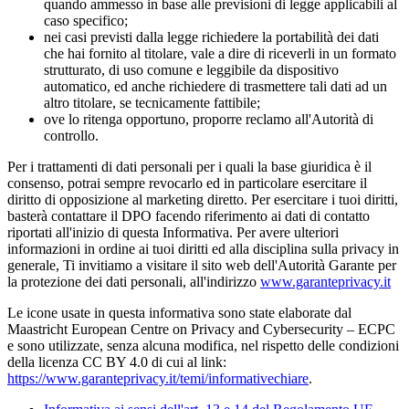
quando ammesso in base alle previsioni di legge applicabili al
caso specifico;
nei casi previsti dalla legge richiedere la portabilità dei dati
che hai fornito al titolare, vale a dire di riceverli in un formato
strutturato, di uso comune e leggibile da dispositivo
automatico, ed anche richiedere di trasmettere tali dati ad un
altro titolare, se tecnicamente fattibile;
ove lo ritenga opportuno, proporre reclamo all'Autorità di
controllo.
Per i trattamenti di dati personali per i quali la base giuridica è il
consenso, potrai sempre revocarlo ed in particolare esercitare il
diritto di opposizione al marketing diretto. Per esercitare i tuoi diritti,
basterà contattare il DPO facendo riferimento ai dati di contatto
riportati all'inizio di questa Informativa. Per avere ulteriori
informazioni in ordine ai tuoi diritti ed alla disciplina sulla privacy in
generale, Ti invitiamo a visitare il sito web dell'Autorità Garante per
la protezione dei dati personali, all'indirizzo
www.garanteprivacy.it
Le icone usate in questa informativa sono state elaborate dal
Maastricht European Centre on Privacy and Cybersecurity – ECPC
e sono utilizzate, senza alcuna modifica, nel rispetto delle condizioni
della licenza CC BY 4.0 di cui al link:
https://www.garanteprivacy.it/temi/informativechiare
.