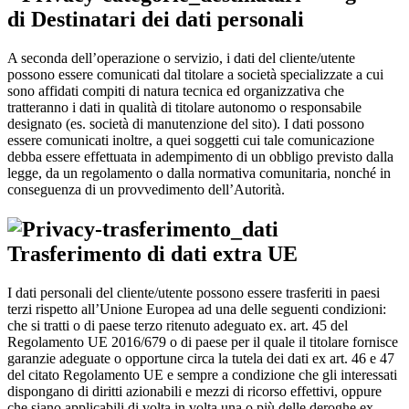
di Destinatari dei dati personali
A seconda dell’operazione o servizio, i dati del cliente/utente
possono essere comunicati dal titolare a società specializzate a cui
sono affidati compiti di natura tecnica ed organizzativa che
tratteranno i dati in qualità di titolare autonomo o responsabile
designato (es. società di manutenzione del sito). I dati possono
essere comunicati inoltre, a quei soggetti cui tale comunicazione
debba essere effettuata in adempimento di un obbligo previsto dalla
legge, da un regolamento o dalla normativa comunitaria, nonché in
conseguenza di un provvedimento dell’Autorità.
Trasferimento di dati extra UE
I dati personali del cliente/utente possono essere trasferiti in paesi
terzi rispetto all’Unione Europea ad una delle seguenti condizioni:
che si tratti o di paese terzo ritenuto adeguato ex. art. 45 del
Regolamento UE 2016/679 o di paese per il quale il titolare fornisce
garanzie adeguate o opportune circa la tutela dei dati ex art. 46 e 47
del citato Regolamento UE e sempre a condizione che gli interessati
dispongano di diritti azionabili e mezzi di ricorso effettivi, oppure
che siano applicabili di volta in volta una o più delle deroghe ex