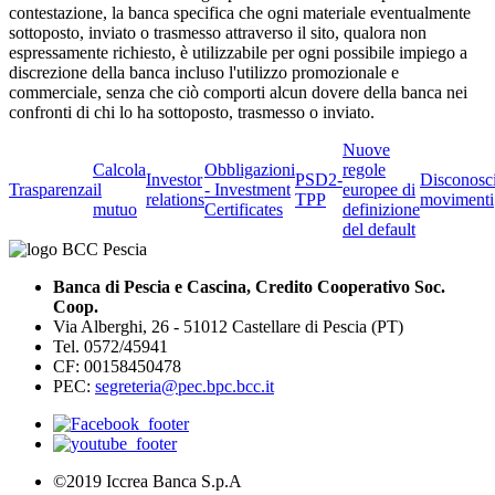
contestazione, la banca specifica che ogni materiale eventualmente
sottoposto, inviato o trasmesso attraverso il sito, qualora non
espressamente richiesto, è utilizzabile per ogni possibile impiego a
discrezione della banca incluso l'utilizzo promozionale e
commerciale, senza che ciò comporti alcun dovere della banca nei
confronti di chi lo ha sottoposto, trasmesso o inviato.
Nuove
Calcola
Obbligazioni
regole
Investor
PSD2-
Disconosc
Trasparenza
il
- Investment
europee di
relations
TPP
movimenti
mutuo
Certificates
definizione
del default
Banca di Pescia e Cascina, Credito Cooperativo Soc.
Coop.
Via Alberghi, 26 - 51012 Castellare di Pescia (PT)
Tel. 0572/45941
CF: 00158450478
PEC:
segreteria@pec.bpc.bcc.it
©2019 Iccrea Banca S.p.A