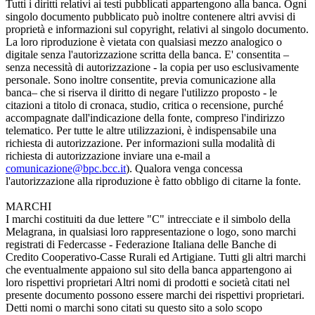
Tutti i diritti relativi ai testi pubblicati appartengono alla banca. Ogni
singolo documento pubblicato può inoltre contenere altri avvisi di
proprietà e informazioni sul copyright, relativi al singolo documento.
La loro riproduzione è vietata con qualsiasi mezzo analogico o
digitale senza l'autorizzazione scritta della banca. E' consentita –
senza necessità di autorizzazione - la copia per uso esclusivamente
personale. Sono inoltre consentite, previa comunicazione alla
banca– che si riserva il diritto di negare l'utilizzo proposto - le
citazioni a titolo di cronaca, studio, critica o recensione, purché
accompagnate dall'indicazione della fonte, compreso l'indirizzo
telematico. Per tutte le altre utilizzazioni, è indispensabile una
richiesta di autorizzazione. Per informazioni sulla modalità di
richiesta di autorizzazione inviare una e-mail a
comunicazione@bpc.bcc.it
). Qualora venga concessa
l'autorizzazione alla riproduzione è fatto obbligo di citarne la fonte.
MARCHI
I marchi costituiti da due lettere "C" intrecciate e il simbolo della
Melagrana, in qualsiasi loro rappresentazione o logo, sono marchi
registrati di Federcasse - Federazione Italiana delle Banche di
Credito Cooperativo-Casse Rurali ed Artigiane. Tutti gli altri marchi
che eventualmente appaiono sul sito della banca appartengono ai
loro rispettivi proprietari Altri nomi di prodotti e società citati nel
presente documento possono essere marchi dei rispettivi proprietari.
Detti nomi o marchi sono citati su questo sito a solo scopo