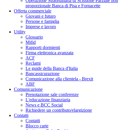
Operazione Straordinaria di Scissione Parziale non
proporzionale Banca di Pisa e Fornacette
Offerta commerciale
Giovani e futuro
Persone e famiglia
Imprese e lavoro
Utility
Glossario
Mifid
Rapporti dormienti
Firma elettronica avanzata
ACF
Reclami
Le guide della Banca d'Italia
Bancassicurazione
Comunicazione alla clientela - Brexit
ABF
Comunicazione
Prenotazione sale conferenze
L'educazione finanziaria
News e BCC Social
Richiedere un contributo/elargizione
Contatti
Contatti
Blocco carte