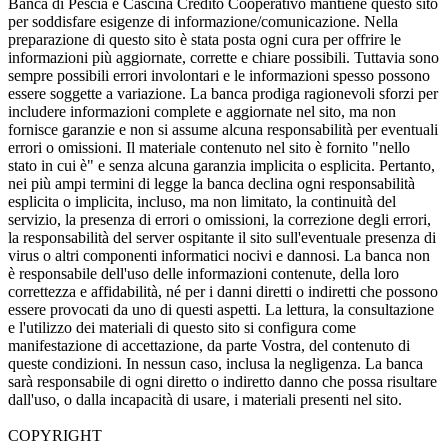
Banca di Pescia e Cascina Credito Cooperativo mantiene questo sito
per soddisfare esigenze di informazione/comunicazione. Nella
preparazione di questo sito è stata posta ogni cura per offrire le
informazioni più aggiornate, corrette e chiare possibili. Tuttavia sono
sempre possibili errori involontari e le informazioni spesso possono
essere soggette a variazione. La banca prodiga ragionevoli sforzi per
includere informazioni complete e aggiornate nel sito, ma non
fornisce garanzie e non si assume alcuna responsabilità per eventuali
errori o omissioni. Il materiale contenuto nel sito è fornito "nello
stato in cui è" e senza alcuna garanzia implicita o esplicita. Pertanto,
nei più ampi termini di legge la banca declina ogni responsabilità
esplicita o implicita, incluso, ma non limitato, la continuità del
servizio, la presenza di errori o omissioni, la correzione degli errori,
la responsabilità del server ospitante il sito sull'eventuale presenza di
virus o altri componenti informatici nocivi e dannosi. La banca non
è responsabile dell'uso delle informazioni contenute, della loro
correttezza e affidabilità, né per i danni diretti o indiretti che possono
essere provocati da uno di questi aspetti. La lettura, la consultazione
e l'utilizzo dei materiali di questo sito si configura come
manifestazione di accettazione, da parte Vostra, del contenuto di
queste condizioni. In nessun caso, inclusa la negligenza. La banca
sarà responsabile di ogni diretto o indiretto danno che possa risultare
dall'uso, o dalla incapacità di usare, i materiali presenti nel sito.
COPYRIGHT