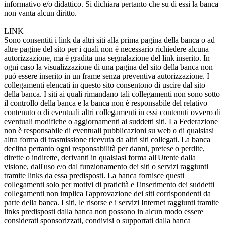
informativo e/o didattico. Si dichiara pertanto che su di essi la banca
non vanta alcun diritto.
LINK
Sono consentiti i link da altri siti alla prima pagina della banca o ad
altre pagine del sito per i quali non è necessario richiedere alcuna
autorizzazione, ma è gradita una segnalazione del link inserito. In
ogni caso la visualizzazione di una pagina del sito della banca non
può essere inserito in un frame senza preventiva autorizzazione. I
collegamenti elencati in questo sito consentono di uscire dal sito
della banca. I siti ai quali rimandano tali collegamenti non sono sotto
il controllo della banca e la banca non è responsabile del relativo
contenuto o di eventuali altri collegamenti in essi contenuti ovvero di
eventuali modifiche o aggiornamenti ai suddetti siti. La Federazione
non è responsabile di eventuali pubblicazioni su web o di qualsiasi
altra forma di trasmissione ricevuta da altri siti collegati. La banca
declina pertanto ogni responsabilità per danni, pretese o perdite,
dirette o indirette, derivanti in qualsiasi forma all'Utente dalla
visione, dall'uso e/o dal funzionamento dei siti o servizi raggiunti
tramite links da essa predisposti. La banca fornisce questi
collegamenti solo per motivi di praticità e l'inserimento dei suddetti
collegamenti non implica l'approvazione dei siti corrispondenti da
parte della banca. I siti, le risorse e i servizi Internet raggiunti tramite
links predisposti dalla banca non possono in alcun modo essere
considerati sponsorizzati, condivisi o supportati dalla banca