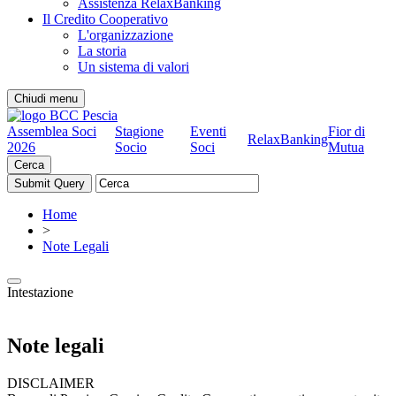
Assistenza RelaxBanking
Il Credito Cooperativo
L'organizzazione
La storia
Un sistema di valori
Chiudi menu
Assemblea Soci
Stagione
Eventi
Fior di
RelaxBanking
2026
Socio
Soci
Mutua
Cerca
Home
>
Note Legali
Intestazione
Note legali
DISCLAIMER