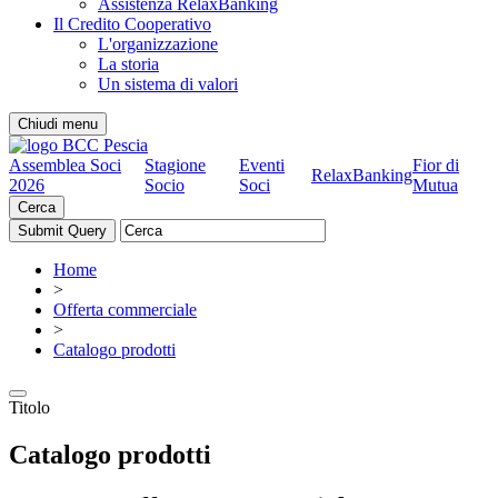
Assistenza RelaxBanking
Il Credito Cooperativo
L'organizzazione
La storia
Un sistema di valori
Chiudi menu
Assemblea Soci
Stagione
Eventi
Fior di
RelaxBanking
2026
Socio
Soci
Mutua
Cerca
Home
>
Offerta commerciale
>
Catalogo prodotti
Titolo
Catalogo prodotti