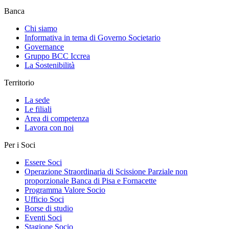
Banca
Chi siamo
Informativa in tema di Governo Societario
Governance
Gruppo BCC Iccrea
La Sostenibilità
Territorio
La sede
Le filiali
Area di competenza
Lavora con noi
Per i Soci
Essere Soci
Operazione Straordinaria di Scissione Parziale non
proporzionale Banca di Pisa e Fornacette
Programma Valore Socio
Ufficio Soci
Borse di studio
Eventi Soci
Stagione Socio