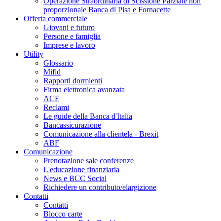
Operazione Straordinaria di Scissione Parziale non
proporzionale Banca di Pisa e Fornacette
Offerta commerciale
Giovani e futuro
Persone e famiglia
Imprese e lavoro
Utility
Glossario
Mifid
Rapporti dormienti
Firma elettronica avanzata
ACF
Reclami
Le guide della Banca d'Italia
Bancassicurazione
Comunicazione alla clientela - Brexit
ABF
Comunicazione
Prenotazione sale conferenze
L'educazione finanziaria
News e BCC Social
Richiedere un contributo/elargizione
Contatti
Contatti
Blocco carte