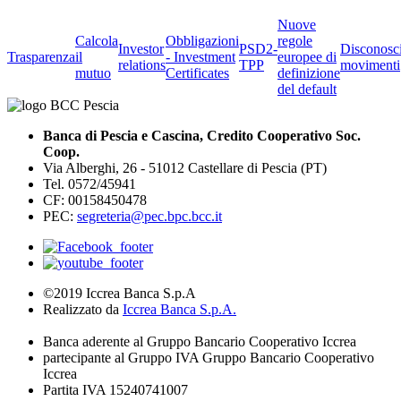
Nuove
Calcola
Obbligazioni
regole
Investor
PSD2-
Disconosc
Trasparenza
il
- Investment
europee di
relations
TPP
movimenti
mutuo
Certificates
definizione
del default
Banca di Pescia e Cascina, Credito Cooperativo Soc.
Coop.
Via Alberghi, 26 - 51012 Castellare di Pescia (PT)
Tel. 0572/45941
CF: 00158450478
PEC:
segreteria@pec.bpc.bcc.it
©2019 Iccrea Banca S.p.A
Realizzato da
Iccrea Banca S.p.A.
Banca aderente al Gruppo Bancario Cooperativo Iccrea
partecipante al Gruppo IVA Gruppo Bancario Cooperativo
Iccrea
Partita IVA 15240741007