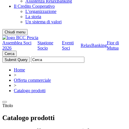
Assistenza RelaxBanking
Il Credito Cooperativo
L'organizzazione
La storia
Un sistema di valori
Chiudi menu
Assemblea Soci
Stagione
Eventi
Fior di
RelaxBanking
2026
Socio
Soci
Mutua
Cerca
Home
>
Offerta commerciale
>
Catalogo prodotti
Titolo
Catalogo prodotti