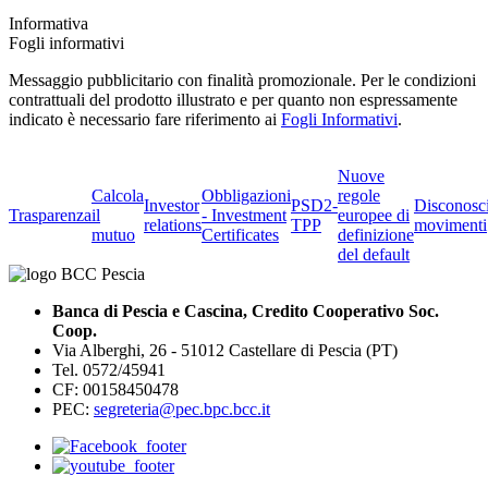
Informativa
Fogli informativi
Messaggio pubblicitario con finalità promozionale. Per le condizioni
contrattuali del prodotto illustrato e per quanto non espressamente
indicato è necessario fare riferimento ai
Fogli Informativi
.
Nuove
Calcola
Obbligazioni
regole
Investor
PSD2-
Disconosc
Trasparenza
il
- Investment
europee di
relations
TPP
movimenti
mutuo
Certificates
definizione
del default
Banca di Pescia e Cascina, Credito Cooperativo Soc.
Coop.
Via Alberghi, 26 - 51012 Castellare di Pescia (PT)
Tel. 0572/45941
CF: 00158450478
PEC:
segreteria@pec.bpc.bcc.it