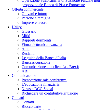
Operazione Straordinaria di Scissione Parziale non
proporzionale Banca di Pisa e Fornacette
Offerta commerciale
Giovani e futuro
Persone e famiglia
Imprese e lavoro
Utility
Glossario
Mifid
Rapporti dormienti
Firma elettronica avanzata
ACF
Reclami
Le guide della Banca d'Italia
Bancassicurazione
Comunicazione alla clientela - Brexit
ABF
Comunicazione
Prenotazione sale conferenze
L'educazione finanziaria
News e BCC Social
Richiedere un contributo/elargizione
Contatti
Contatti
Blocco carte