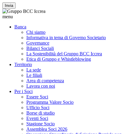
Invia
menu
Banca
Chi siamo
Informativa in tema di Governo Societario
Governance
Bilanci Sociali
La Sostenibilità del Gruppo BCC Iccrea
Etica di Gruppo e Whistleblowing
Territorio
La sede
Le filiali
Area di competenza
Lavora con noi
Per i Soci
Essere Soci
Programma Valore Socio
Ufficio Soci
Borse di studio
Eventi Soci
Stagione Socio
Assemblea Soci 2026