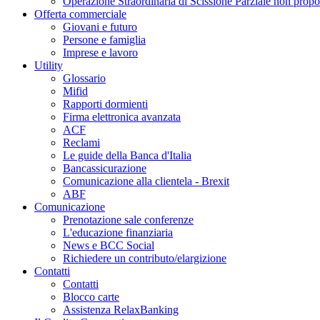
Operazione Straordinaria di Scissione Parziale non propo
Offerta commerciale
Giovani e futuro
Persone e famiglia
Imprese e lavoro
Utility
Glossario
Mifid
Rapporti dormienti
Firma elettronica avanzata
ACF
Reclami
Le guide della Banca d'Italia
Bancassicurazione
Comunicazione alla clientela - Brexit
ABF
Comunicazione
Prenotazione sale conferenze
L'educazione finanziaria
News e BCC Social
Richiedere un contributo/elargizione
Contatti
Contatti
Blocco carte
Assistenza RelaxBanking