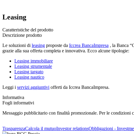
Leasing
Caratteristiche del prodotto
Descrizione prodotto
Le soluzioni di
leasing
proposte da
Iccrea BancaImpresa
, la Banca “C
grazie alla sua offerta completa e innovativa. Ecco alcune tipologie:
Leasing immobiliare
Leasing strumentale
Leasing targato
Leasing nautico
Leggi i
servizi aggiuntivi
offerti da Iccrea BancaImpresa.
Informativa
Fogli informativi
Messaggio pubblicitario con finalità promozionale. Per le condizioni co
Trasparenza
Calcola il mutuo
Investor relations
Obbligazioni - Investmen