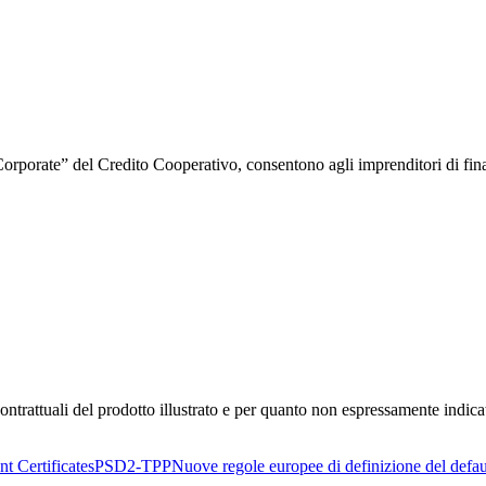
orporate” del Credito Cooperativo, consentono agli imprenditori di finanz
ntrattuali del prodotto illustrato e per quanto non espressamente indica
t Certificates
PSD2-TPP
Nuove regole europee di definizione del defau