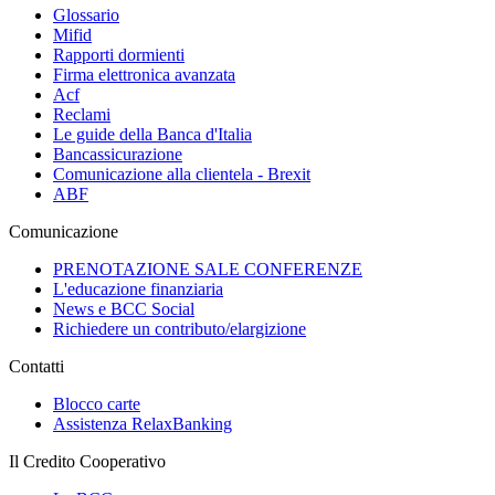
Glossario
Mifid
Rapporti dormienti
Firma elettronica avanzata
Acf
Reclami
Le guide della Banca d'Italia
Bancassicurazione
Comunicazione alla clientela - Brexit
ABF
Comunicazione
PRENOTAZIONE SALE CONFERENZE
L'educazione finanziaria
News e BCC Social
Richiedere un contributo/elargizione
Contatti
Blocco carte
Assistenza RelaxBanking
Il Credito Cooperativo