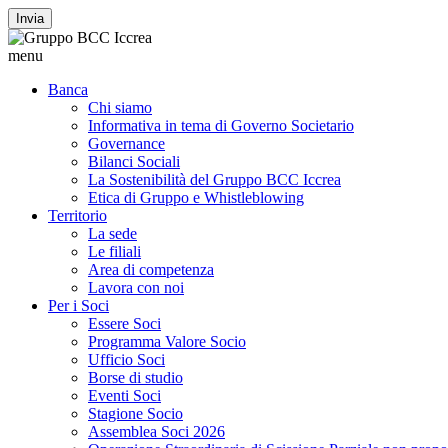
Invia
menu
Banca
Chi siamo
Informativa in tema di Governo Societario
Governance
Bilanci Sociali
La Sostenibilità del Gruppo BCC Iccrea
Etica di Gruppo e Whistleblowing
Territorio
La sede
Le filiali
Area di competenza
Lavora con noi
Per i Soci
Essere Soci
Programma Valore Socio
Ufficio Soci
Borse di studio
Eventi Soci
Stagione Socio
Assemblea Soci 2026