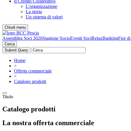
Il Credito Cooperativo
L'organizzazione
La storia
Un sistema di valori
Chiudi menu
Assemblea Soci 2026
Stagione Socio
Eventi Soci
RelaxBanking
Fior d
Cerca
Home
>
Offerta commerciale
>
Catalogo prodotti
Titolo
Catalogo prodotti
La nostra offerta commerciale