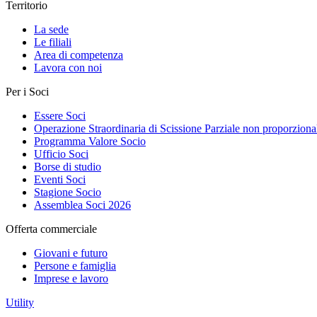
Territorio
La sede
Le filiali
Area di competenza
Lavora con noi
Per i Soci
Essere Soci
Operazione Straordinaria di Scissione Parziale non proporziona
Programma Valore Socio
Ufficio Soci
Borse di studio
Eventi Soci
Stagione Socio
Assemblea Soci 2026
Offerta commerciale
Giovani e futuro
Persone e famiglia
Imprese e lavoro
Utility