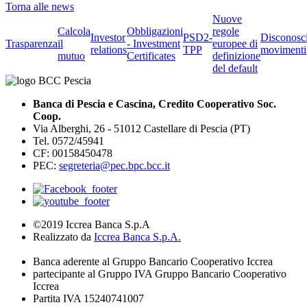
Torna alle news
Nuove
Calcola
Obbligazioni
regole
Investor
PSD2-
Disconosc
Trasparenza
il
- Investment
europee di
relations
TPP
movimenti
mutuo
Certificates
definizione
del default
Banca di Pescia e Cascina, Credito Cooperativo Soc.
Coop.
Via Alberghi, 26 - 51012 Castellare di Pescia (PT)
Tel. 0572/45941
CF: 00158450478
PEC:
segreteria@pec.bpc.bcc.it
©2019 Iccrea Banca S.p.A
Realizzato da
Iccrea Banca S.p.A.
Banca aderente al Gruppo Bancario Cooperativo Iccrea
partecipante al Gruppo IVA Gruppo Bancario Cooperativo
Iccrea
Partita IVA 15240741007