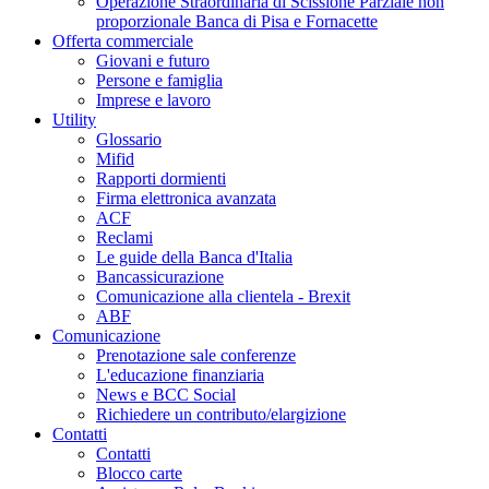
Operazione Straordinaria di Scissione Parziale non
proporzionale Banca di Pisa e Fornacette
Offerta commerciale
Giovani e futuro
Persone e famiglia
Imprese e lavoro
Utility
Glossario
Mifid
Rapporti dormienti
Firma elettronica avanzata
ACF
Reclami
Le guide della Banca d'Italia
Bancassicurazione
Comunicazione alla clientela - Brexit
ABF
Comunicazione
Prenotazione sale conferenze
L'educazione finanziaria
News e BCC Social
Richiedere un contributo/elargizione
Contatti
Contatti
Blocco carte