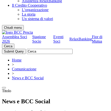
Assistenza RelaxBanking
Il Credito Cooperativo
L'organizzazione
La storia
Un sistema di valori
Chiudi menu
Assemblea Soci
Stagione
Eventi
Fior di
RelaxBanking
2026
Socio
Soci
Mutua
Cerca
Home
>
Comunicazione
>
News e BCC Social
Titolo
News e BCC Social