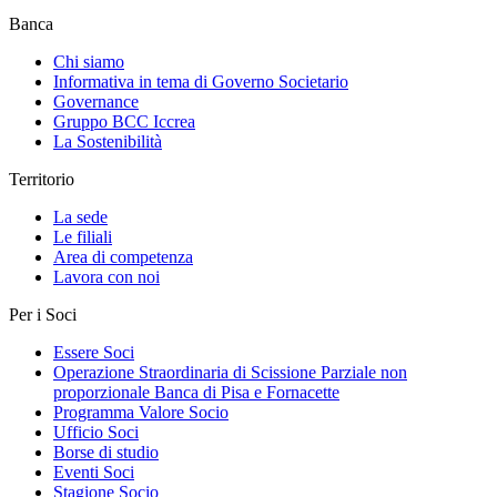
Banca
Chi siamo
Informativa in tema di Governo Societario
Governance
Gruppo BCC Iccrea
La Sostenibilità
Territorio
La sede
Le filiali
Area di competenza
Lavora con noi
Per i Soci
Essere Soci
Operazione Straordinaria di Scissione Parziale non
proporzionale Banca di Pisa e Fornacette
Programma Valore Socio
Ufficio Soci
Borse di studio
Eventi Soci
Stagione Socio