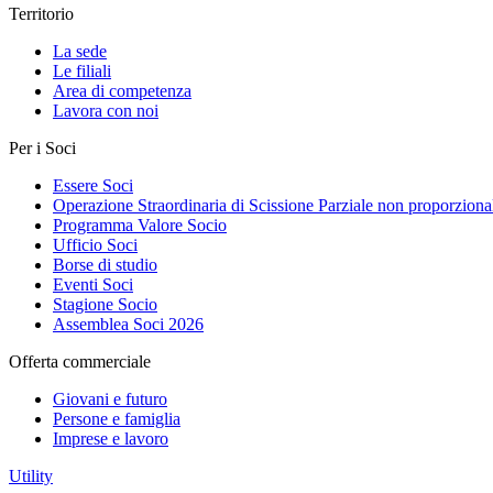
Territorio
La sede
Le filiali
Area di competenza
Lavora con noi
Per i Soci
Essere Soci
Operazione Straordinaria di Scissione Parziale non proporziona
Programma Valore Socio
Ufficio Soci
Borse di studio
Eventi Soci
Stagione Socio
Assemblea Soci 2026
Offerta commerciale
Giovani e futuro
Persone e famiglia
Imprese e lavoro
Utility