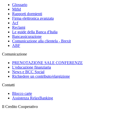
Glossario
Mifid
Rapporti dormienti
Firma elettronica avanzata
Acf
Reclami
Le guide della Banca d'Italia
Bancassicurazione
Comunicazione alla clientela - Brexit
ABF
Comunicazione
PRENOTAZIONE SALE CONFERENZE
L'educazione finanziaria
News e BCC Social
Richiedere un contributo/elargizione
Contatti
Blocco carte
Assistenza RelaxBanking
Il Credito Cooperativo