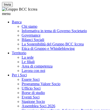
Invia
menu
Banca
Chi siamo
Informativa in tema di Governo Societario
Governance
Bilanci Sociali
La Sostenibilità del Gruppo BCC Iccrea
Etica di Gruppo e Whistleblowing
Territorio
La sede
Le filiali
Area di competenza
Lavora con noi
Per i Soci
Essere Soci
Programma Valore Socio
Ufficio Soci
Borse di studio
Eventi Soci
Stagione Socio
Assemblea Soci 2026