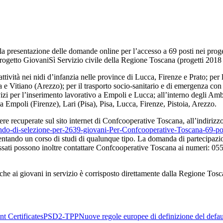
 la presentazione delle domande online per l’accesso a 69 posti nei prog
l progetto GiovaniSì Servizio civile della Regione Toscana (progetti 20
’attività nei nidi d’infanzia nelle province di Lucca, Firenze e Prato; per 
 Vitiano (Arezzo); per il trasporto socio-sanitario e di emergenza con l
izi per l’inserimento lavorativo a Empoli e Lucca; all’interno degli Ambu
 Empoli (Firenze), Lari (Pisa), Pisa, Lucca, Firenze, Pistoia, Arezzo.
re recuperate sul sito internet di Confcooperative Toscana, all’indirizz
-di-selezione-per-2639-giovani-Per-Confcooperative-Toscana-69-posti
entando un corso di studi di qualunque tipo. La domanda di partecipazion
essati possono inoltre contattare Confcooperative Toscana ai numeri: 0
 e che ai giovani in servizio è corrisposto direttamente dalla Regione To
t Certificates
PSD2-TPP
Nuove regole europee di definizione del defau