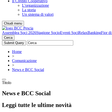
Il Credito Cooperativo
L'organizzazione
La storia
Un sistema di valori
Chiudi menu
Assemblea Soci 2026
Stagione Socio
Eventi Soci
RelaxBanking
Fior d
Cerca
Home
>
Comunicazione
>
News e BCC Social
Titolo
News e BCC Social
Leggi tutte le ultime novità