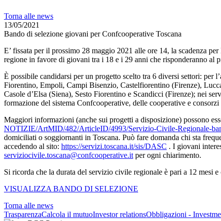
Torna alle news
13/05/2021
Bando di selezione giovani per Confcooperative Toscana
E’ fissata per il prossimo 28 maggio 2021 alle ore 14, la scadenza per
regione in favore di giovani tra i 18 e i 29 anni che risponderanno a
È possibile candidarsi per un progetto scelto tra 6 diversi settori: per l
Fiorentino, Empoli, Campi Bisenzio, Castelfiorentino (Firenze), Lucca e
Casole d’Elsa (Siena), Sesto Fiorentino e Scandicci (Firenze); nei serv
formazione del sistema Confcooperative, delle cooperative e consorzi a
Maggiori informazioni (anche sui progetti a disposizione) possono esse
NOTIZIE/ArtMID/482/ArticleID/4993/Servizio-Civile-Regionale-bando
domiciliati o soggiornanti in Toscana. Può fare domanda chi sta frequ
accedendo al sito:
https://servizi.toscana.it/sis/DASC
. I giovani inter
serviziocivile.toscana@confcooperative.it
per ogni chiarimento.
Si ricorda che la durata del servizio civile regionale è pari a 12 mesi
VISUALIZZA BANDO DI SELEZIONE
Torna alle news
Trasparenza
Calcola il mutuo
Investor relations
Obbligazioni - Investmen