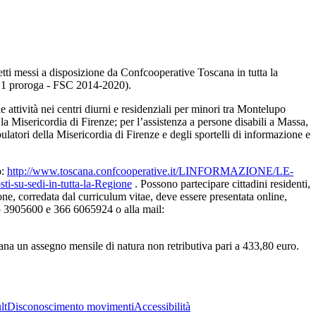
etti messi a disposizione da Confcooperative Toscana in tutta la
18 1 proroga - FSC 2014-2020).
le attività nei centri diurni e residenziali per minori tra Montelupo
a Misericordia di Firenze; per l’assistenza a persone disabili a Massa,
latori della Misericordia di Firenze e degli sportelli di informazione e
o:
http://www.toscana.confcooperative.it/LINFORMAZIONE/LE-
-su-sedi-in-tutta-la-Regione
. Possono partecipare cittadini residenti,
e, corredata dal curriculum vitae, deve essere presentata online,
55 3905600 e 366 6065924 o alla mail:
scana un assegno mensile di natura non retributiva pari a 433,80 euro.
lt
Disconoscimento movimenti
Accessibilità