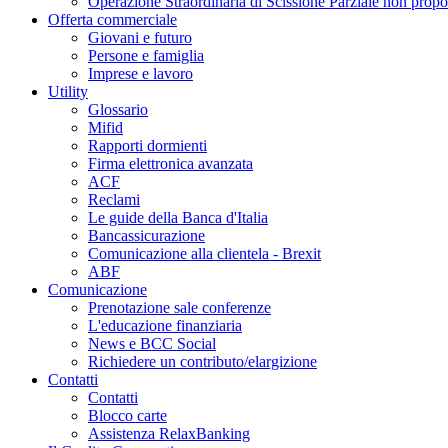
Operazione Straordinaria di Scissione Parziale non propo
Offerta commerciale
Giovani e futuro
Persone e famiglia
Imprese e lavoro
Utility
Glossario
Mifid
Rapporti dormienti
Firma elettronica avanzata
ACF
Reclami
Le guide della Banca d'Italia
Bancassicurazione
Comunicazione alla clientela - Brexit
ABF
Comunicazione
Prenotazione sale conferenze
L'educazione finanziaria
News e BCC Social
Richiedere un contributo/elargizione
Contatti
Contatti
Blocco carte
Assistenza RelaxBanking