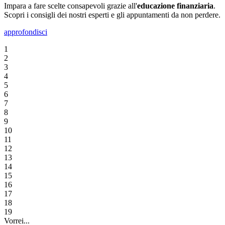
Impara a fare scelte consapevoli grazie all'
educazione finanziaria
.
Scopri i consigli dei nostri esperti e gli appuntamenti da non perdere.
approfondisci
1
2
3
4
5
6
7
8
9
10
11
12
13
14
15
16
17
18
19
Vorrei...