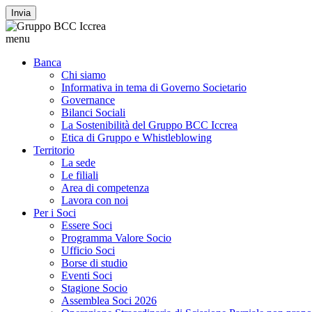
Invia
menu
Banca
Chi siamo
Informativa in tema di Governo Societario
Governance
Bilanci Sociali
La Sostenibilità del Gruppo BCC Iccrea
Etica di Gruppo e Whistleblowing
Territorio
La sede
Le filiali
Area di competenza
Lavora con noi
Per i Soci
Essere Soci
Programma Valore Socio
Ufficio Soci
Borse di studio
Eventi Soci
Stagione Socio
Assemblea Soci 2026