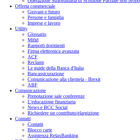
Operazione Straordinaria di Scissione Parziale non propo
Offerta commerciale
Giovani e futuro
Persone e famiglia
Imprese e lavoro
Utility
Glossario
Mifid
Rapporti dormienti
Firma elettronica avanzata
ACF
Reclami
Le guide della Banca d'Italia
Bancassicurazione
Comunicazione alla clientela - Brexit
ABF
Comunicazione
Prenotazione sale conferenze
L'educazione finanziaria
News e BCC Social
Richiedere un contributo/elargizione
Contatti
Contatti
Blocco carte
Assistenza RelaxBanking