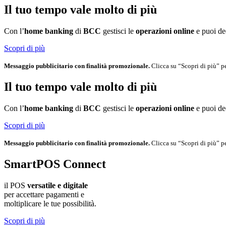
Il tuo tempo vale molto di più
Con l’
home banking
di
BCC
gestisci le
operazioni online
e puoi ded
Scopri di più
Messaggio pubblicitario con finalità promozionale.
Clicca su “Scopri di più” pe
Il tuo tempo vale molto di più
Con l’
home banking
di
BCC
gestisci le
operazioni online
e puoi ded
Scopri di più
Messaggio pubblicitario con finalità promozionale.
Clicca su “Scopri di più” pe
SmartPOS Connect
il POS
versatile e digitale
per accettare pagamenti e
moltiplicare le tue possibilità.
Scopri di più