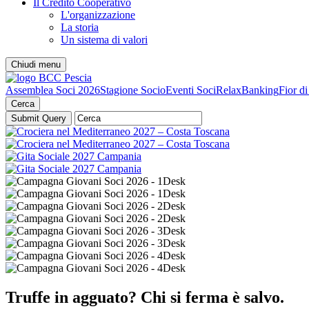
Il Credito Cooperativo
L'organizzazione
La storia
Un sistema di valori
Chiudi menu
Assemblea Soci 2026
Stagione Socio
Eventi Soci
RelaxBanking
Fior d
Cerca
Truffe in agguato? Chi si ferma è salvo.