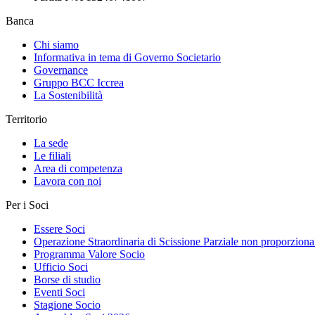
Banca
Chi siamo
Informativa in tema di Governo Societario
Governance
Gruppo BCC Iccrea
La Sostenibilità
Territorio
La sede
Le filiali
Area di competenza
Lavora con noi
Per i Soci
Essere Soci
Operazione Straordinaria di Scissione Parziale non proporziona
Programma Valore Socio
Ufficio Soci
Borse di studio
Eventi Soci
Stagione Socio