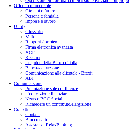
Operazione Straordinaria di Scissione Parziale non propo
Offerta commerciale
Giovani e futuro
Persone e famiglia
Imprese e lavoro
Utility
Glossario
Mifid
Rapporti dormienti
Firma elettronica avanzata
ACF
Reclami
Le guide della Banca d'Italia
Bancassicurazione
Comunicazione alla clientela - Brexit
ABF
Comunicazione
Prenotazione sale conferenze
L'educazione finanziaria
News e BCC Social
Richiedere un contributo/elargizione
Contatti
Contatti
Blocco carte
Assistenza RelaxBanking