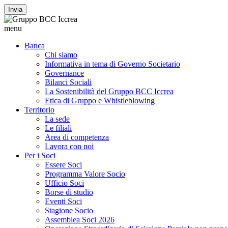
Invia
menu
Banca
Chi siamo
Informativa in tema di Governo Societario
Governance
Bilanci Sociali
La Sostenibilità del Gruppo BCC Iccrea
Etica di Gruppo e Whistleblowing
Territorio
La sede
Le filiali
Area di competenza
Lavora con noi
Per i Soci
Essere Soci
Programma Valore Socio
Ufficio Soci
Borse di studio
Eventi Soci
Stagione Socio
Assemblea Soci 2026