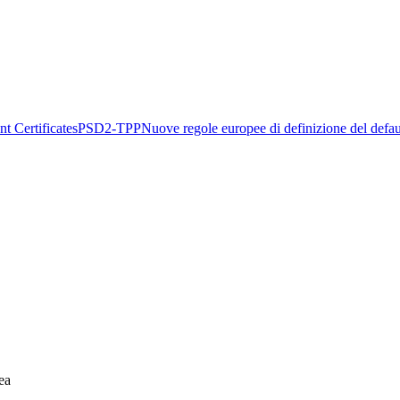
t Certificates
PSD2-TPP
Nuove regole europee di definizione del defau
ea