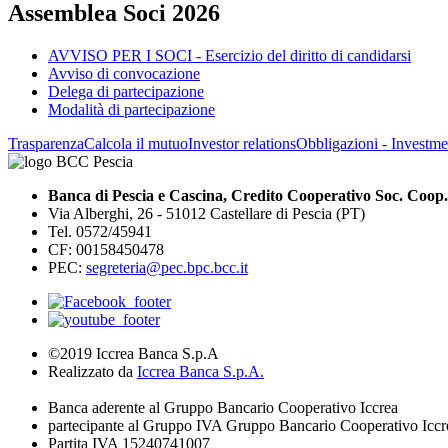
Assemblea Soci 2026
AVVISO PER I SOCI - Esercizio del diritto di candidarsi
Avviso di convocazione
Delega di partecipazione
Modalità di partecipazione
Trasparenza
Calcola il mutuo
Investor relations
Obbligazioni - Investmen
Banca di Pescia e Cascina, Credito Cooperativo Soc. Coop.
Via Alberghi, 26 - 51012 Castellare di Pescia (PT)
Tel. 0572/45941
CF: 00158450478
PEC:
segreteria@pec.bpc.bcc.it
©2019 Iccrea Banca S.p.A
Realizzato da
Iccrea Banca S.p.A.
Banca aderente al Gruppo Bancario Cooperativo Iccrea
partecipante al Gruppo IVA Gruppo Bancario Cooperativo Iccr
Partita IVA 15240741007