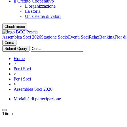
Il Credito Cooperativo
L'organizzazione
La storia
Un sistema di valori
Chiudi menu
Assemblea Soci 2026
Stagione Socio
Eventi Soci
RelaxBanking
Fior d
Cerca
Home
>
Per i Soci
>
Per i Soci
>
Assemblea Soci 2026
Modalità di partecipazione
Titolo