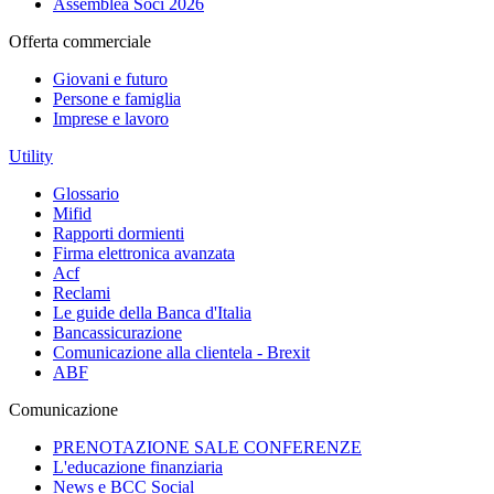
Assemblea Soci 2026
Offerta commerciale
Giovani e futuro
Persone e famiglia
Imprese e lavoro
Utility
Glossario
Mifid
Rapporti dormienti
Firma elettronica avanzata
Acf
Reclami
Le guide della Banca d'Italia
Bancassicurazione
Comunicazione alla clientela - Brexit
ABF
Comunicazione
PRENOTAZIONE SALE CONFERENZE
L'educazione finanziaria
News e BCC Social